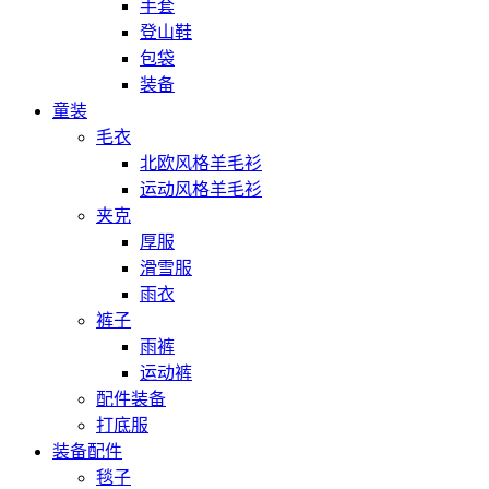
手套
登山鞋
包袋
装备
童装
毛衣
北欧风格羊毛衫
运动风格羊毛衫
夹克
厚服
滑雪服
雨衣
裤子
雨裤
运动裤
配件装备
打底服
装备配件
毯子