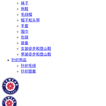
袜子
拖鞋
毛线帽
帽子和头带
手套
围巾
包袋
装备
女装徒步和登山鞋
男装徒步和登山鞋
针织用品
针织毛线
针织图案