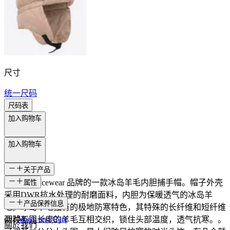
尺寸
统一尺码
尺码表
加入购物车
加入购物车
关于产品
这是冰岛 Icewear 品牌的一款冰岛羊毛内胆捕手帽。帽子外壳
属性
采用DWR抗水处理的耐磨面料，内胆为保暖透气的冰岛羊
SKU
产品保养信息
毛。冰岛羊毛独有的极地防寒特色，其特殊的长纤维和短纤维
49254
Wash and Care
两种不同长度的羊毛互相交织，锁住头部温度，透气抗寒。。
關於我們