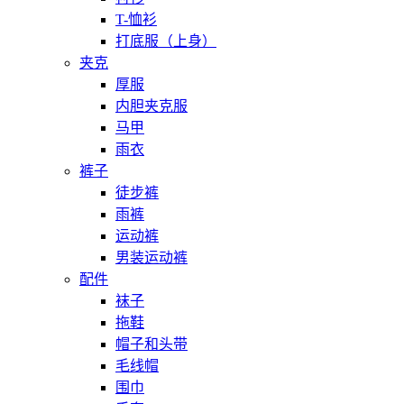
T-恤衫
打底服（上身）
夹克
厚服
内胆夹克服
马甲
雨衣
裤子
徒步裤
雨裤
运动裤
男装运动裤
配件
袜子
拖鞋
帽子和头带
毛线帽
围巾