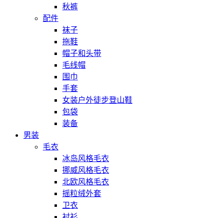
秋裤
配件
袜子
拖鞋
帽子和头带
毛线帽
围巾
手套
女装户外徒步登山鞋
包袋
装备
男装
毛衣
冰岛风格毛衣
挪威风格毛衣
北欧风格毛衣
摇粒绒外套
卫衣
衬衫