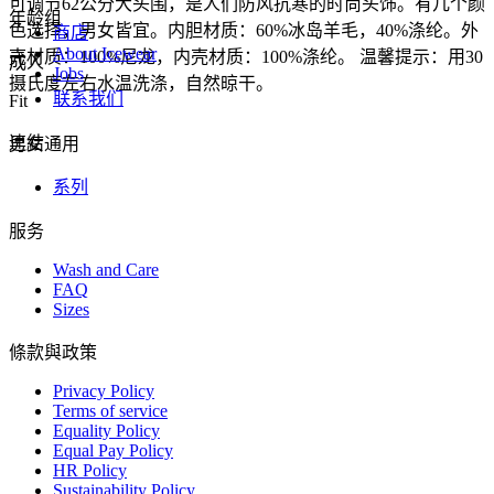
可调节62公分大头围，是人们防风抗寒的时尚头饰。有几个颜
年龄组
色选择，男女皆宜。内胆材质：60%冰岛羊毛，40%涤纶。外
商店
About Icewear
壳材质：100%尼龙，内壳材质：100%涤纶。 温馨提示：用30
成人
Jobs
摄氏度左右水温洗涤，自然晾干。
联系我们
Fit
連結
男女通用
系列
服务
Wash and Care
FAQ
Sizes
條款與政策
Privacy Policy
Terms of service
Equality Policy
Equal Pay Policy
HR Policy
Sustainability Policy