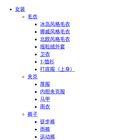
女装
毛衣
冰岛风格毛衣
挪威风格毛衣
北欧风格毛衣
摇粒绒外套
卫衣
T-恤衫
打底服（上身）
夹克
厚服
内胆夹克服
马甲
雨衣
裤子
徒步裤
雨裤
运动裤