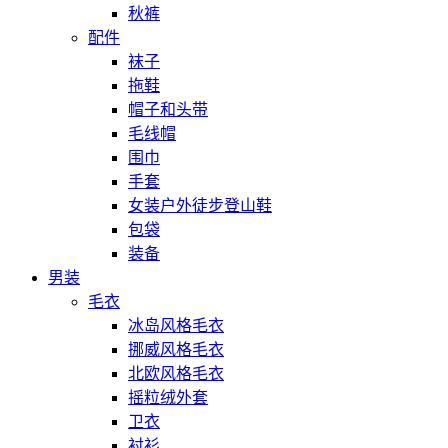
秋裤
配件
袜子
拖鞋
帽子和头带
毛线帽
围巾
手套
女装户外徒步登山鞋
包袋
装备
男装
毛衣
冰岛风格毛衣
挪威风格毛衣
北欧风格毛衣
摇粒绒外套
卫衣
衬衫