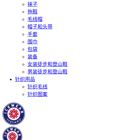
袜子
拖鞋
毛线帽
帽子和头带
手套
围巾
包袋
装备
女装徒步和登山鞋
男装徒步和登山鞋
针织用品
针织毛线
针织图案