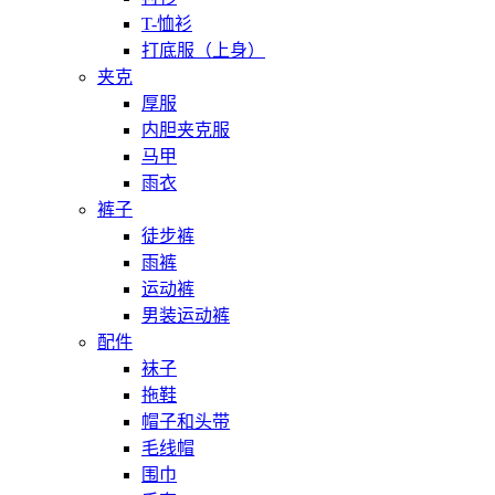
T-恤衫
打底服（上身）
夹克
厚服
内胆夹克服
马甲
雨衣
裤子
徒步裤
雨裤
运动裤
男装运动裤
配件
袜子
拖鞋
帽子和头带
毛线帽
围巾