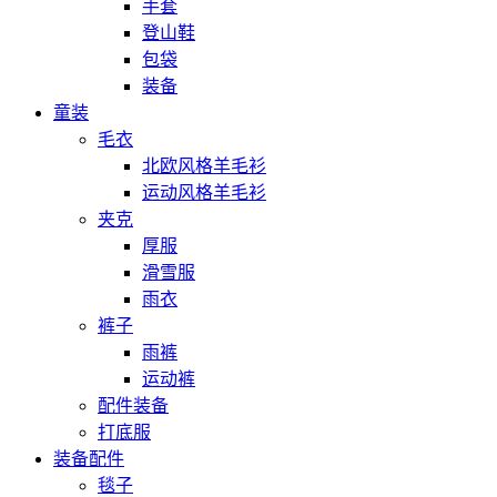
手套
登山鞋
包袋
装备
童装
毛衣
北欧风格羊毛衫
运动风格羊毛衫
夹克
厚服
滑雪服
雨衣
裤子
雨裤
运动裤
配件装备
打底服
装备配件
毯子