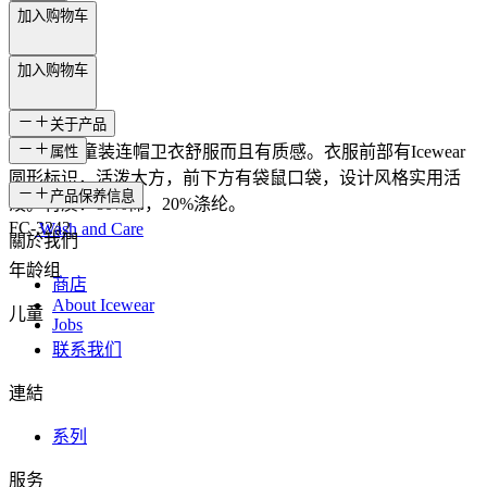
加入购物车
加入购物车
关于产品
这款Logn童装连帽卫衣舒服而且有质感。衣服前部有Icewear
属性
圆形标识，活泼大方，前下方有袋鼠口袋，设计风格实用活
SKU
产品保养信息
泼。材质：80%棉，20%涤纶。
FC-3242
Wash and Care
關於我們
年龄组
商店
About Icewear
儿童
Jobs
联系我们
連結
系列
服务