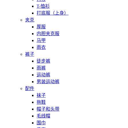
T-恤衫
打底服（上身）
夹克
厚服
内胆夹克服
马甲
雨衣
裤子
徒步裤
雨裤
运动裤
男装运动裤
配件
袜子
拖鞋
帽子和头带
毛线帽
围巾