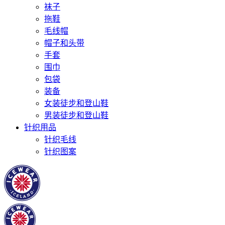
袜子
拖鞋
毛线帽
帽子和头带
手套
围巾
包袋
装备
女装徒步和登山鞋
男装徒步和登山鞋
针织用品
针织毛线
针织图案