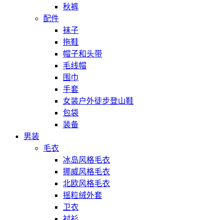
秋裤
配件
袜子
拖鞋
帽子和头带
毛线帽
围巾
手套
女装户外徒步登山鞋
包袋
装备
男装
毛衣
冰岛风格毛衣
挪威风格毛衣
北欧风格毛衣
摇粒绒外套
卫衣
衬衫