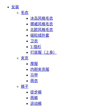
女装
毛衣
冰岛风格毛衣
挪威风格毛衣
北欧风格毛衣
摇粒绒外套
卫衣
T-恤衫
打底服（上身）
夹克
厚服
内胆夹克服
马甲
雨衣
裤子
徒步裤
雨裤
运动裤