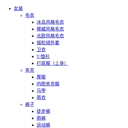
女装
毛衣
冰岛风格毛衣
挪威风格毛衣
北欧风格毛衣
摇粒绒外套
卫衣
T-恤衫
打底服（上身）
夹克
厚服
内胆夹克服
马甲
雨衣
裤子
徒步裤
雨裤
运动裤