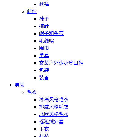
秋裤
配件
袜子
拖鞋
帽子和头带
毛线帽
围巾
手套
女装户外徒步登山鞋
包袋
装备
男装
毛衣
冰岛风格毛衣
挪威风格毛衣
北欧风格毛衣
摇粒绒外套
卫衣
衬衫