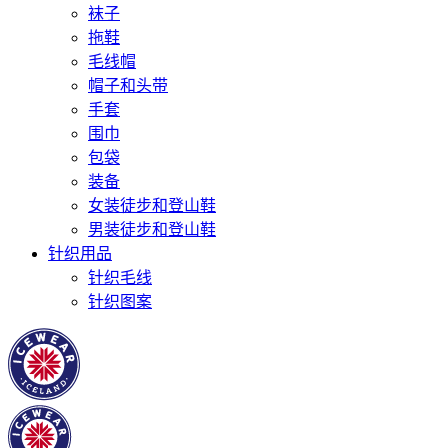
袜子
拖鞋
毛线帽
帽子和头带
手套
围巾
包袋
装备
女装徒步和登山鞋
男装徒步和登山鞋
针织用品
针织毛线
针织图案