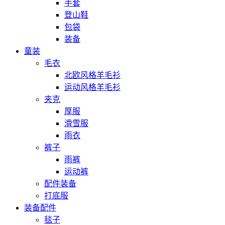
手套
登山鞋
包袋
装备
童装
毛衣
北欧风格羊毛衫
运动风格羊毛衫
夹克
厚服
滑雪服
雨衣
裤子
雨裤
运动裤
配件装备
打底服
装备配件
毯子