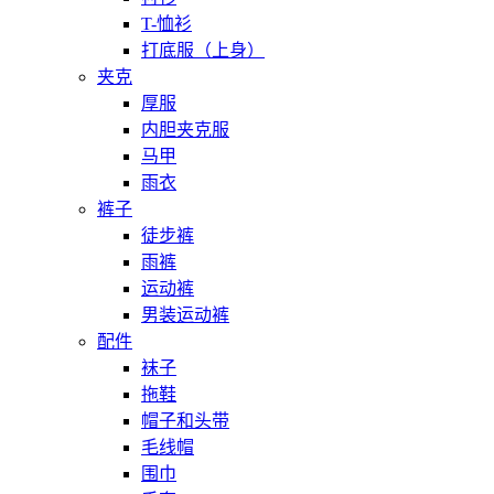
T-恤衫
打底服（上身）
夹克
厚服
内胆夹克服
马甲
雨衣
裤子
徒步裤
雨裤
运动裤
男装运动裤
配件
袜子
拖鞋
帽子和头带
毛线帽
围巾