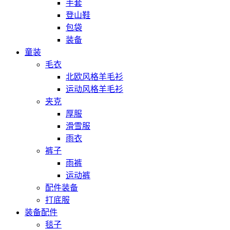
手套
登山鞋
包袋
装备
童装
毛衣
北欧风格羊毛衫
运动风格羊毛衫
夹克
厚服
滑雪服
雨衣
裤子
雨裤
运动裤
配件装备
打底服
装备配件
毯子