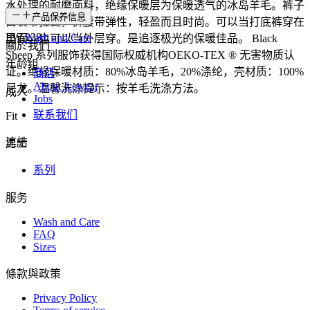
水处理的耐磨面料，绝缘保暖层为保暖透气的冰岛羊毛。裤子
SKU
产品保养信息
口袋带拉链，裤腰带弹性，轻盈而且时尚。可以当打底裤穿在
FW-2381
Wash and Care
里面，也可以当外层穿。是追逐极光的保暖佳品。 Black
關於我們
Sheep 系列服饰获得国际权威机构OEKO-TEX ® 无害物质认
年龄组
证。绝缘保暖材质：80%冰岛羊毛，20%涤纶，壳材质：100%
商店
About Icewear
尼龙。温馨洗涤提示：按羊毛洗涤方法。
成人
Jobs
联系我们
Fit
連結
男士
系列
服务
Wash and Care
FAQ
Sizes
條款與政策
Privacy Policy