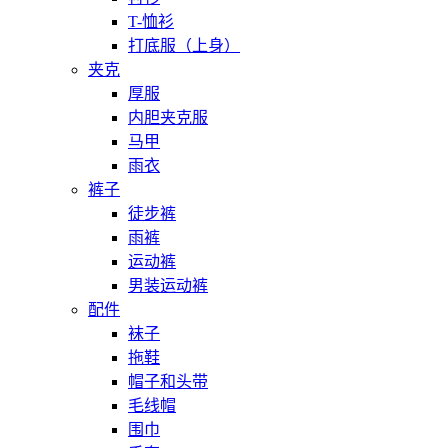
T-恤衫
打底服（上身）
夹克
厚服
内胆夹克服
马甲
雨衣
裤子
徒步裤
雨裤
运动裤
男装运动裤
配件
袜子
拖鞋
帽子和头带
毛线帽
围巾