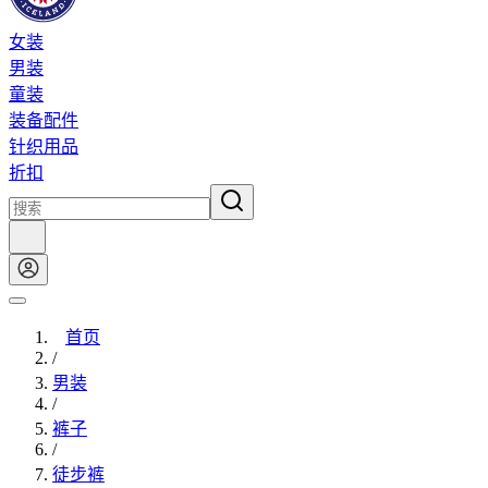
女装
男装
童装
装备配件
针织用品
折扣
首页
/
男装
/
裤子
/
徒步裤