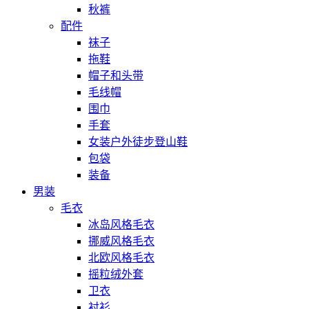
秋裤
配件
袜子
拖鞋
帽子和头带
毛线帽
围巾
手套
女装户外徒步登山鞋
包袋
装备
男装
毛衣
冰岛风格毛衣
挪威风格毛衣
北欧风格毛衣
摇粒绒外套
卫衣
衬衫