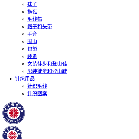
袜子
拖鞋
毛线帽
帽子和头带
手套
围巾
包袋
装备
女装徒步和登山鞋
男装徒步和登山鞋
针织用品
针织毛线
针织图案