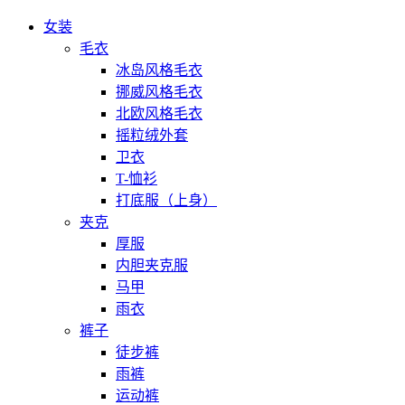
女装
毛衣
冰岛风格毛衣
挪威风格毛衣
北欧风格毛衣
摇粒绒外套
卫衣
T-恤衫
打底服（上身）
夹克
厚服
内胆夹克服
马甲
雨衣
裤子
徒步裤
雨裤
运动裤