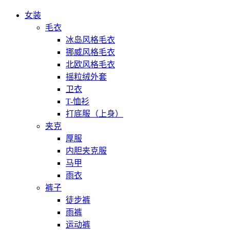
女装
毛衣
冰岛风格毛衣
挪威风格毛衣
北欧风格毛衣
摇粒绒外套
卫衣
T-恤衫
打底服（上身）
夹克
厚服
内胆夹克服
马甲
雨衣
裤子
徒步裤
雨裤
运动裤