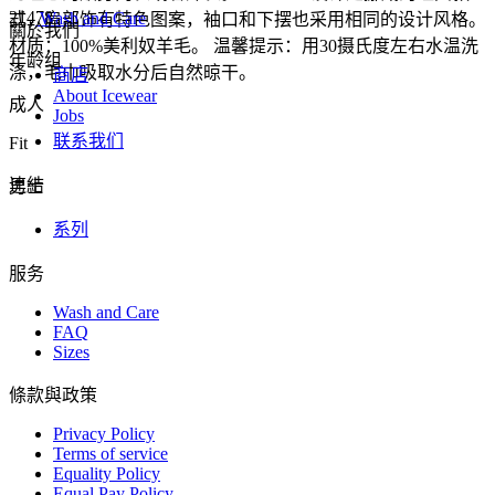
21478
Wash and Care
式，肩部饰有特色图案，袖口和下摆也采用相同的设计风格。
關於我們
材质：100%美利奴羊毛。 温馨提示：用30摄氏度左右水温洗
年龄组
涤，毛巾吸取水分后自然晾干。
商店
About Icewear
成人
Jobs
联系我们
Fit
連結
男士
系列
服务
Wash and Care
FAQ
Sizes
條款與政策
Privacy Policy
Terms of service
Equality Policy
Equal Pay Policy