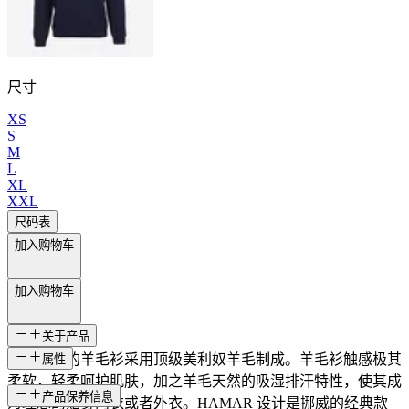
尺寸
XS
S
M
L
XL
XXL
尺码表
加入购物车
加入购物车
关于产品
这款精美的羊毛衫采用顶级美利奴羊毛制成。羊毛衫触感极其
属性
柔软，轻柔呵护肌肤，加之羊毛天然的吸湿排汗特性，使其成
SKU
产品保养信息
为理想的贴身内衣或者外衣。HAMAR 设计是挪威的经典款