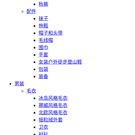
秋裤
配件
袜子
拖鞋
帽子和头带
毛线帽
围巾
手套
女装户外徒步登山鞋
包袋
装备
男装
毛衣
冰岛风格毛衣
挪威风格毛衣
北欧风格毛衣
摇粒绒外套
卫衣
衬衫