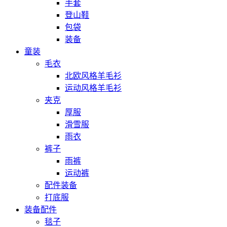
手套
登山鞋
包袋
装备
童装
毛衣
北欧风格羊毛衫
运动风格羊毛衫
夹克
厚服
滑雪服
雨衣
裤子
雨裤
运动裤
配件装备
打底服
装备配件
毯子