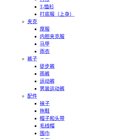
T-恤衫
打底服（上身）
夹克
厚服
内胆夹克服
马甲
雨衣
裤子
徒步裤
雨裤
运动裤
男装运动裤
配件
袜子
拖鞋
帽子和头带
毛线帽
围巾