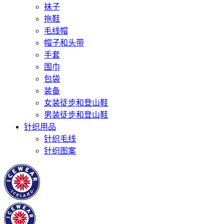
袜子
拖鞋
毛线帽
帽子和头带
手套
围巾
包袋
装备
女装徒步和登山鞋
男装徒步和登山鞋
针织用品
针织毛线
针织图案