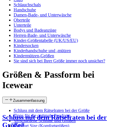
Schlauchschals
Handschuhe
Damen-Bade- und Unterwäsche
Oberteile
Unterteile
Bodys und Badeanzüge
Herren-Bade- und Unterwäsche
Kinder-Größentabelle (UK/US/EU)
Kindersocken
Kinderhandschuhe und -mützen
Kindermützen-Größen
Sie sind sich bei Ihrer Größe immer noch unsicher?
Größen & Passform bei
Icewear
Zusammenfassung
Schluss mit dem Rätselraten bei der Größe
Tipps für die optimale Passform
Schluss mit dem Rätselraten bei der
Verschiedene Schnitte und Größen
Größe
#
Comfort Size (Komfortgrößen)