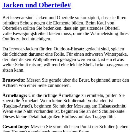
Jacken und Oberteile
#
Bei Icewear sind Jacken und Oberteile so konzipiert, dass sie Ihren
primären Schutz gegen die Elemente bilden. Beim Kauf von
Oberteilen sollten Sie bedenken, dass ein gut sitzendes Oberteil
volle Bewegungsfreiheit bieten muss, ohne die Wärmeleistung Ihres
Outfits zu beeinträchtigen.
Da Icewear-Jacken für den Outdoor-Einsatz gedacht sind, spielen
die Schichten darunter eine Rolle. Für einen schweren Winterparka,
der über dicken Wollpullovern getragen werden soll, ist ein etwas
weiter Schnitt ratsam, während eine leichte Shell-Jacke passgenauer
sitzen kann.
Brustweite:
Messen Sie gerade über die Brust, beginnend unter den
Achseln von einer Seite zur anderen.
Ärmellänge:
Um die richtige Ärmellänge zu ermitteln, prüfen Sie
zuerst die Ärmelart. Wenn keine Schulternaht vorhanden ist
(Raglan-Ärmel), beginnen Sie mit der Messung am Halsausschnitt.
Wenn eine Naht vorhanden ist, beginnen Sie an der Schulterkante.
Dieses kleine Detail hat großen Einfluss auf das Tragegefühl.
Gesamtlänge:
Messen Sie vom höchsten Punkt der Schulter (neben
dem Kragen) gerade nach unten bis zum Saum.