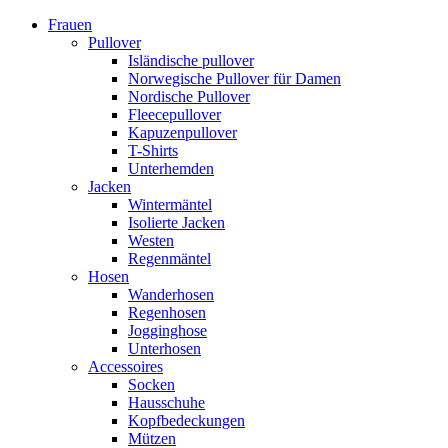
Frauen
Pullover
Isländische pullover
Norwegische Pullover für Damen
Nordische Pullover
Fleecepullover
Kapuzenpullover
T-Shirts
Unterhemden
Jacken
Wintermäntel
Isolierte Jacken
Westen
Regenmäntel
Hosen
Wanderhosen
Regenhosen
Jogginghose
Unterhosen
Accessoires
Socken
Hausschuhe
Kopfbedeckungen
Mützen