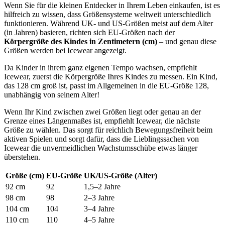
Wenn Sie für die kleinen Entdecker in Ihrem Leben einkaufen, ist es
hilfreich zu wissen, dass Größensysteme weltweit unterschiedlich
funktionieren. Während UK- und US-Größen meist auf dem Alter
(in Jahren) basieren, richten sich EU-Größen nach der
Körpergröße des Kindes in Zentimetern (cm)
– und genau diese
Größen werden bei Icewear angezeigt.
Da Kinder in ihrem ganz eigenen Tempo wachsen, empfiehlt
Icewear, zuerst die Körpergröße Ihres Kindes zu messen. Ein Kind,
das 128 cm groß ist, passt im Allgemeinen in die EU-Größe 128,
unabhängig von seinem Alter!
Wenn Ihr Kind zwischen zwei Größen liegt oder genau an der
Grenze eines Längenmaßes ist, empfiehlt Icewear, die nächste
Größe zu wählen. Das sorgt für reichlich Bewegungsfreiheit beim
aktiven Spielen und sorgt dafür, dass die Lieblingssachen von
Icewear die unvermeidlichen Wachstumsschübe etwas länger
überstehen.
Größe (cm)
EU-Größe
UK/US-Größe (Alter)
92 cm
92
1,5–2 Jahre
98 cm
98
2–3 Jahre
104 cm
104
3–4 Jahre
110 cm
110
4–5 Jahre