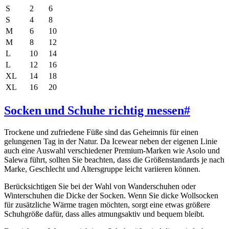
S
2
6
S
4
8
M
6
10
M
8
12
L
10
14
L
12
16
XL
14
18
XL
16
20
Socken und Schuhe richtig messen
#
Trockene und zufriedene Füße sind das Geheimnis für einen
gelungenen Tag in der Natur. Da Icewear neben der eigenen Linie
auch eine Auswahl verschiedener Premium-Marken wie Asolo und
Salewa führt, sollten Sie beachten, dass die Größenstandards je nach
Marke, Geschlecht und Altersgruppe leicht variieren können.
Berücksichtigen Sie bei der Wahl von Wanderschuhen oder
Winterschuhen die Dicke der Socken. Wenn Sie dicke Wollsocken
für zusätzliche Wärme tragen möchten, sorgt eine etwas größere
Schuhgröße dafür, dass alles atmungsaktiv und bequem bleibt.