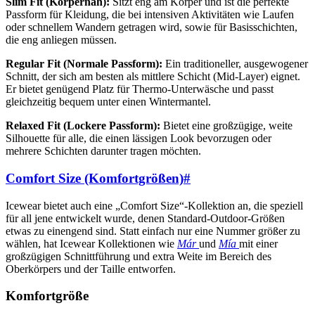
Slim Fit (Körpernah):
Sitzt eng am Körper und ist die perfekte
Passform für Kleidung, die bei intensiven Aktivitäten wie Laufen
oder schnellem Wandern getragen wird, sowie für Basisschichten,
die eng anliegen müssen.
Regular Fit (Normale Passform):
Ein traditioneller, ausgewogener
Schnitt, der sich am besten als mittlere Schicht (Mid-Layer) eignet.
Er bietet genügend Platz für Thermo-Unterwäsche und passt
gleichzeitig bequem unter einen Wintermantel.
Relaxed Fit (Lockere Passform):
Bietet eine großzügige, weite
Silhouette für alle, die einen lässigen Look bevorzugen oder
mehrere Schichten darunter tragen möchten.
Comfort Size (Komfortgrößen)
#
Icewear bietet auch eine „Comfort Size“-Kollektion an, die speziell
für all jene entwickelt wurde, denen Standard-Outdoor-Größen
etwas zu einengend sind. Statt einfach nur eine Nummer größer zu
wählen, hat Icewear Kollektionen wie
Már
und
Mía
mit einer
großzügigen Schnittführung und extra Weite im Bereich des
Oberkörpers und der Taille entworfen.
Komfortgröße