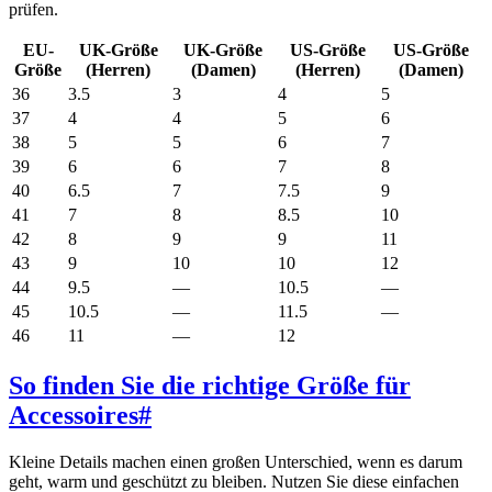
prüfen.
EU-
UK-Größe
UK-Größe
US-Größe
US-Größe
Größe
(Herren)
(Damen)
(Herren)
(Damen)
36
3.5
3
4
5
37
4
4
5
6
38
5
5
6
7
39
6
6
7
8
40
6.5
7
7.5
9
41
7
8
8.5
10
42
8
9
9
11
43
9
10
10
12
44
9.5
—
10.5
—
45
10.5
—
11.5
—
46
11
—
12
So finden Sie die richtige Größe für
Accessoires
#
Kleine Details machen einen großen Unterschied, wenn es darum
geht, warm und geschützt zu bleiben. Nutzen Sie diese einfachen