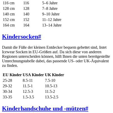
116 cm
116
5–6 Jahre
128 cm
128
7–8 Jahre
140 cm
140
9–10 Jahre
152 cm
152
11–12 Jahre
164 cm
164
13–14 Jahre
Kindersocken
#
Damit die Füße der kleinen Entdecker bequem gebettet sind, listet
Icewear Socken in EU-Größen auf. Da sich diese von anderen
Regionen unterscheiden können, hilft Ihnen die unten bereitgestellte
Umrechnungstabelle dabei, das passende US- oder UK-Äquivalent
zu finden.
EU Kinder
USA Kinder
UK Kinder
25-28
8.5-11
7.5-10
29-32
11.5-1
10.5-13
30-34
12.5-3
11.5-2
33-35
1.5-3.5
13.5-2.5
Kinderhandschuhe und -mützen
#