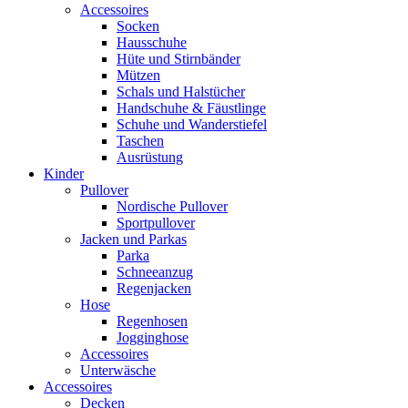
Accessoires
Socken
Hausschuhe
Hüte und Stirnbänder
Mützen
Schals und Halstücher
Handschuhe & Fäustlinge
Schuhe und Wanderstiefel
Taschen
Ausrüstung
Kinder
Pullover
Nordische Pullover
Sportpullover
Jacken und Parkas
Parka
Schneeanzug
Regenjacken
Hose
Regenhosen
Jogginghose
Accessoires
Unterwäsche
Accessoires
Decken