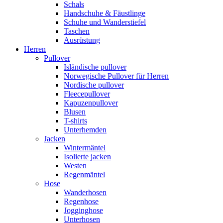
Schals
Handschuhe & Fäustlinge
Schuhe und Wanderstiefel
Taschen
Ausrüstung
Herren
Pullover
Isländische pullover
Norwegische Pullover für Herren
Nordische pullover
Fleecepullover
Kapuzenpullover
Blusen
T-shirts
Unterhemden
Jacken
Wintermäntel
Isolierte jacken
Westen
Regenmäntel
Hose
Wanderhosen
Regenhose
Jogginghose
Unterhosen