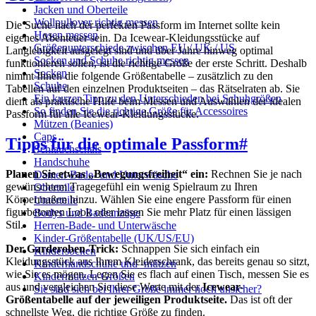
Jacken und Oberteile
Wollpullover richtig messen
Die Suche nach der perfekten Passform im Internet sollte kein
Hosen messen
eigenes Abenteuer sein. Da Icewear-Kleidungsstücke auf
Größenunterschiede zwischen EU / UK / US
Langlebigkeit ausgelegt sind und über Jahre hinweg optimal
Socken und Schuhe richtig messen
funktionieren sollen, ist die richtige Größe der erste Schritt. Deshalb
Socken
nimmt Ihnen die folgende Größentabelle – zusätzlich zu den
Schuhe
Tabellen auf den einzelnen Produktseiten – das Rätselraten ab. Sie
Ein kurzer Tipp zu den Unterschieden bei Schuhgrößen
dient als praktische Hilfe beim Messen und Auswählen der idealen
So finden Sie die richtige Größe für Accessoires
Passform für alle Icewear-Kleidungsstücke.
Mützen (Beanies)
Caps
Tipps für die optimale Passform
#
Schlauchschals
Handschuhe
Planen Sie etwas „Bewegungsfreiheit“ ein:
Rechnen Sie je nach
Damen-Bade- und Unterwäsche
gewünschtem Tragegefühl ein wenig Spielraum zu Ihren
Oberteile
Körpermaßen hinzu. Wählen Sie eine engere Passform für einen
Unterteile
figurbetonten Look oder lassen Sie mehr Platz für einen lässigen
Bodys und Badeanzüge
Stil.
Herren-Bade- und Unterwäsche
Kinder-Größentabelle (UK/US/EU)
Der Garderoben-Trick:
Schnappen Sie sich einfach ein
Kindersocken
Kleidungsstück aus Ihrem Kleiderschrank, das bereits genau so sitzt,
Kinderhandschuhe und -mützen
wie Sie es mögen. Legen Sie es flach auf einen Tisch, messen Sie es
Kindermützen-Größen
aus und vergleichen Sie diese Werte mit der
Icewear-
Sie sind sich bei Ihrer Größe immer noch unsicher?
Größentabelle auf der jeweiligen Produktseite.
Das ist oft der
schnellste Weg, die richtige Größe zu finden.