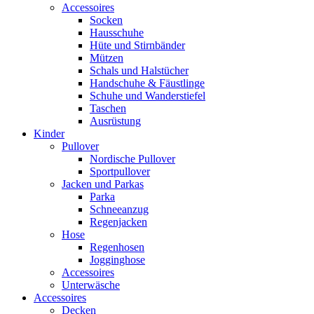
Accessoires
Socken
Hausschuhe
Hüte und Stirnbänder
Mützen
Schals und Halstücher
Handschuhe & Fäustlinge
Schuhe und Wanderstiefel
Taschen
Ausrüstung
Kinder
Pullover
Nordische Pullover
Sportpullover
Jacken und Parkas
Parka
Schneeanzug
Regenjacken
Hose
Regenhosen
Jogginghose
Accessoires
Unterwäsche
Accessoires
Decken