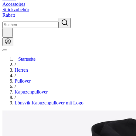
Accessoires
Strickzubehör
Rabatt
Startseite
/
Herren
/
Pullover
/
Kapuzenpullover
/
Lónsvík Kapuzenpullover mit Logo