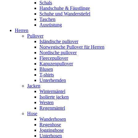
Schals
Handschuhe & Fäustlinge
Schuhe und Wanderstiefel
Taschen
Ausrüstung
Herren
Pullover
Isländische pullover
Norwegische Pullover für Herren
Nordische pullover
Fleecepullover
Kapuzenpullover
Blusen
T-shirts
Unterhemden
Jacken
Wintermäntel
Isolierte jacken
Westen
Regenmäntel
Hose
Wanderhosen
Regenhose
Jogginghose
Unterhosen