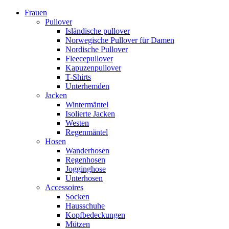
Frauen
Pullover
Isländische pullover
Norwegische Pullover für Damen
Nordische Pullover
Fleecepullover
Kapuzenpullover
T-Shirts
Unterhemden
Jacken
Wintermäntel
Isolierte Jacken
Westen
Regenmäntel
Hosen
Wanderhosen
Regenhosen
Jogginghose
Unterhosen
Accessoires
Socken
Hausschuhe
Kopfbedeckungen
Mützen