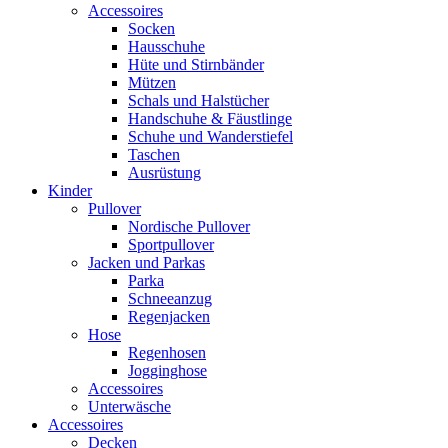
Accessoires
Socken
Hausschuhe
Hüte und Stirnbänder
Mützen
Schals und Halstücher
Handschuhe & Fäustlinge
Schuhe und Wanderstiefel
Taschen
Ausrüstung
Kinder
Pullover
Nordische Pullover
Sportpullover
Jacken und Parkas
Parka
Schneeanzug
Regenjacken
Hose
Regenhosen
Jogginghose
Accessoires
Unterwäsche
Accessoires
Decken