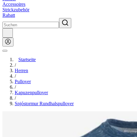
Accessoires
Strickzubehör
Rabatt
Startseite
/
Herren
/
Pullover
/
Kapuzenpullover
/
Snjóstormur Rundhalspullover