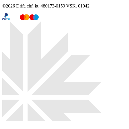
©
2026
Drífa ehf. kt. 480173-0159 VSK. 01942