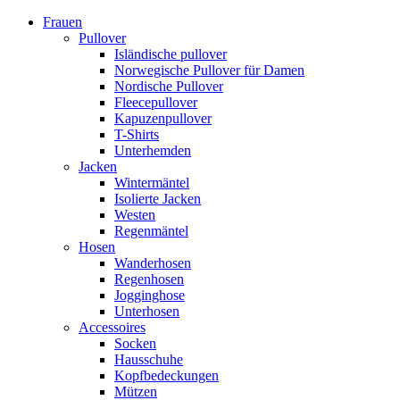
Frauen
Pullover
Isländische pullover
Norwegische Pullover für Damen
Nordische Pullover
Fleecepullover
Kapuzenpullover
T-Shirts
Unterhemden
Jacken
Wintermäntel
Isolierte Jacken
Westen
Regenmäntel
Hosen
Wanderhosen
Regenhosen
Jogginghose
Unterhosen
Accessoires
Socken
Hausschuhe
Kopfbedeckungen
Mützen