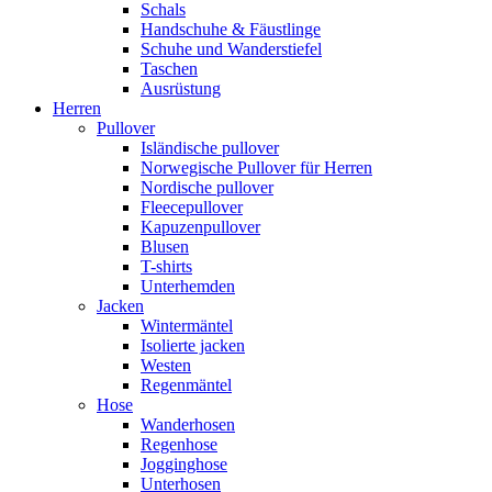
Schals
Handschuhe & Fäustlinge
Schuhe und Wanderstiefel
Taschen
Ausrüstung
Herren
Pullover
Isländische pullover
Norwegische Pullover für Herren
Nordische pullover
Fleecepullover
Kapuzenpullover
Blusen
T-shirts
Unterhemden
Jacken
Wintermäntel
Isolierte jacken
Westen
Regenmäntel
Hose
Wanderhosen
Regenhose
Jogginghose
Unterhosen