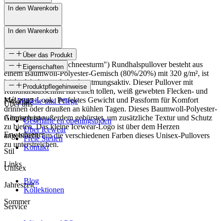
In den Warenkorb
In den Warenkorb
Über das Produkt
Der Snjóstormur ("Schneesturm") Rundhalspullover besteht aus
Eigenschaften
einem Baumwoll-Polyester-Gemisch (80%/20%) mit 320 g/m², ist
leicht dehnbar und absolut atmungsaktiv. Dieser Pullover mit
SKU
Produktpflegehinweise
Rundhalsausschnitt hat einen tollen, weiß gewebten Flecken- und
Mélanges-Look. Perfektes Gewicht und Passform für Komfort
FW-2347
Wäsche und Pflege
Über uns
drinnen oder draußen an kühlen Tagen. Dieses Baumwoll-Polyester-
Gemisch ist außerdem gebürstet, um zusätzliche Textur und Schutz
Altersgruppe
Geschäfte en openingstijden
zu bieten. Das kleine Icewear-Logo ist über dem Herzen
Über Icewear
Erwachsener
angebracht, um die verschiedenen Farben dieses Unisex-Pullovers
Freie Stellen
zu unterstreichen.
Kontakt
Stil
Links
Unisex
Blog
Jahreszeit
Kollektionen
Sommer
Service