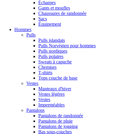
Écharpes
Gants et moufles
Chaussures de randonnée
Sacs
Équipement
Hommes
Pulls
Pulls islandais
Pulls Norvégien pour hommes
Pulls nordiques
Pulls polaires
Sweats à capuche
Chemises
T-shirts
Tops couche de base
Vestes
Manteaux d'hiver
Vestes légères
Vestes
Imperméables
Pantalons
Pantalons de randonnée
Pantalons de pluie
Pantalons de jogging
Bas sous-couches