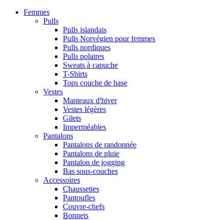
Femmes
Pulls
Pulls islandais
Pulls Norvégien pour femmes
Pulls nordiques
Pulls polaires
Sweats à capuche
T-Shirts
Tops couche de base
Vestes
Manteaux d'hiver
Vestes légères
Gilets
Imperméables
Pantalons
Pantalons de randonnée
Pantalons de pluie
Pantalon de jogging
Bas sous-couches
Accessoires
Chaussettes
Pantoufles
Couvre-chefs
Bonnets