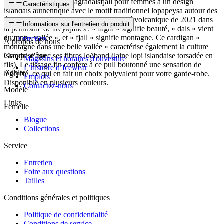
Le cardigan en laine Fagradalsfjall pour femmes a un design
Caractéristiques
islandais authentique avec le motif traditionnel lopapeysa autour des
épaules. Le pull tire son nom de l'activité volcanique de 2021 dans
SKU
Informations sur l'entretien du produit
la péninsule de Reykjanes : « fagra » signifie beauté, « dals » vient
du mot « vallée », et « fjall » signifie montagne. Ce cardigan «
152052
Entretien
À propos de nous
montagne dans une belle vallée » caractérise également la culture
islandaise avec ses fibres loðband (laine lopi islandaise torsadée en
Groupe d'âge
Magasins et horaires d'ouverture
fils). Le tissage fin confère à ce pull boutonné une sensation de
L’histoire d’Icewear
Adulte
légèreté, ce qui en fait un choix polyvalent pour votre garde-robe.
Emplois
Disponible en plusieurs couleurs.
Contactez-nous
Modèle
Links
Femelle
Blogue
Collections
Service
Entretien
Foire aux questions
Tailles
Conditions générales et politiques
Politique de confidentialité
Conditions de service