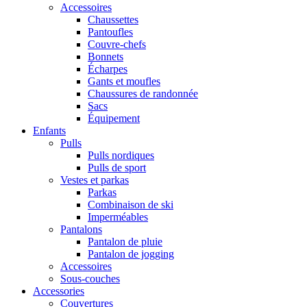
Accessoires
Chaussettes
Pantoufles
Couvre-chefs
Bonnets
Écharpes
Gants et moufles
Chaussures de randonnée
Sacs
Équipement
Enfants
Pulls
Pulls nordiques
Pulls de sport
Vestes et parkas
Parkas
Combinaison de ski
Imperméables
Pantalons
Pantalon de pluie
Pantalon de jogging
Accessoires
Sous-couches
Accessories
Couvertures