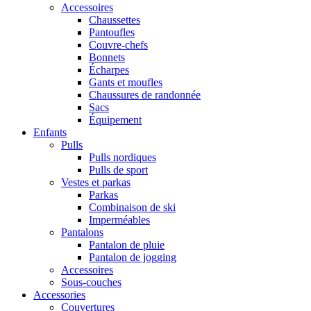
Accessoires
Chaussettes
Pantoufles
Couvre-chefs
Bonnets
Écharpes
Gants et moufles
Chaussures de randonnée
Sacs
Équipement
Enfants
Pulls
Pulls nordiques
Pulls de sport
Vestes et parkas
Parkas
Combinaison de ski
Imperméables
Pantalons
Pantalon de pluie
Pantalon de jogging
Accessoires
Sous-couches
Accessories
Couvertures