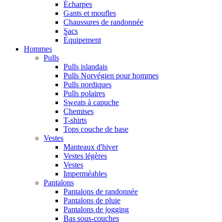
Écharpes
Gants et moufles
Chaussures de randonnée
Sacs
Équipement
Hommes
Pulls
Pulls islandais
Pulls Norvégien pour hommes
Pulls nordiques
Pulls polaires
Sweats à capuche
Chemises
T-shirts
Tops couche de base
Vestes
Manteaux d'hiver
Vestes légères
Vestes
Imperméables
Pantalons
Pantalons de randonnée
Pantalons de pluie
Pantalons de jogging
Bas sous-couches