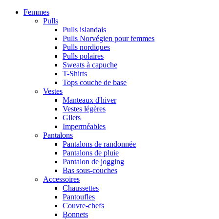
Femmes
Pulls
Pulls islandais
Pulls Norvégien pour femmes
Pulls nordiques
Pulls polaires
Sweats à capuche
T-Shirts
Tops couche de base
Vestes
Manteaux d'hiver
Vestes légères
Gilets
Imperméables
Pantalons
Pantalons de randonnée
Pantalons de pluie
Pantalon de jogging
Bas sous-couches
Accessoires
Chaussettes
Pantoufles
Couvre-chefs
Bonnets