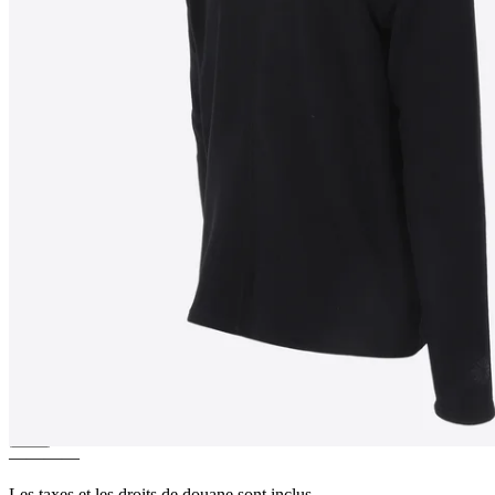
PULL
Polaire Kötlutangi
Primaloft légère
————
Les taxes et les droits de douane sont inclus