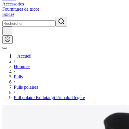
Accessories
Fournitures de tricot
Soldes
Accueil
/
Hommes
/
Pulls
/
Pulls polaires
/
Pull polaire Kötlutangi Primaloft légère