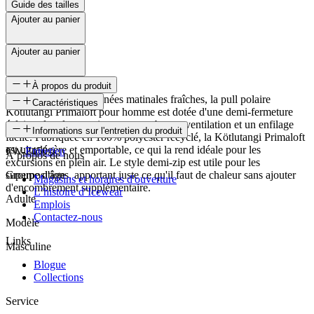
Guide des tailles
Ajouter au panier
Ajouter au panier
À propos du produit
Idéale pour les randonnées matinales fraîches, la pull polaire
Caractéristiques
Kötlutangi Primaloft pour homme est dotée d'une demi-fermeture
éclair polyvalente qui permet une bonne ventilation et un enfilage
SKU
Informations sur l'entretien du produit
facile. Fabriquée en 100% polyester recyclé, la Kötlutangi Primaloft
est ultralégère et emportable, ce qui la rend idéale pour les
FW-2450
Entretien
À propos de nous
excursions en plein air. Le style demi-zip est utile pour les
superpositions, apportant juste ce qu'il faut de chaleur sans ajouter
Groupe d'âge
Magasins et horaires d'ouverture
d'encombrement supplémentaire.
L’histoire d’Icewear
Adulte
Emplois
Contactez-nous
Modèle
Links
Masculine
Blogue
Collections
Service