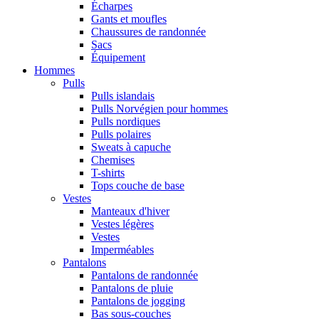
Écharpes
Gants et moufles
Chaussures de randonnée
Sacs
Équipement
Hommes
Pulls
Pulls islandais
Pulls Norvégien pour hommes
Pulls nordiques
Pulls polaires
Sweats à capuche
Chemises
T-shirts
Tops couche de base
Vestes
Manteaux d'hiver
Vestes légères
Vestes
Imperméables
Pantalons
Pantalons de randonnée
Pantalons de pluie
Pantalons de jogging
Bas sous-couches