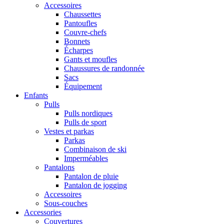
Accessoires
Chaussettes
Pantoufles
Couvre-chefs
Bonnets
Écharpes
Gants et moufles
Chaussures de randonnée
Sacs
Équipement
Enfants
Pulls
Pulls nordiques
Pulls de sport
Vestes et parkas
Parkas
Combinaison de ski
Imperméables
Pantalons
Pantalon de pluie
Pantalon de jogging
Accessoires
Sous-couches
Accessories
Couvertures