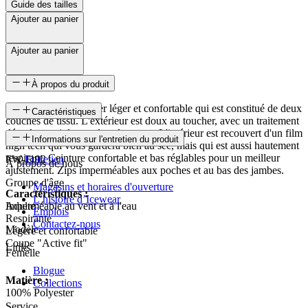
Guide des tailles
Ajouter au panier
Ajouter au panier
À propos du produit
Pantalon de pluie super léger et confortable qui est constitué de deux
Caractéristiques
couches de tissu. L'extérieur est doux au toucher, avec un traitement
déperlant qui durera dans le temps. L'intérieur est recouvert d'un film
SKU
Informations sur l'entretien du produit
high tech qui vous gardera bien au sec, mais qui est aussi hautement
respirant. Ceinture confortable et bas réglables pour un meilleur
FW-1192
Entretien
À propos de nous
ajustement. Zips imperméables aux poches et au bas des jambes.
Groupe d'âge
Magasins et horaires d'ouverture
Caractéristiques :
L’histoire d’Icewear
Imperméable au vent et à l'eau
Adulte
Emplois
Respirante
Contactez-nous
Modèle
Légère et confortable
Coupe "Active fit"
Links
Femelle
Blogue
Matière :
Collections
100% Polyester
Service