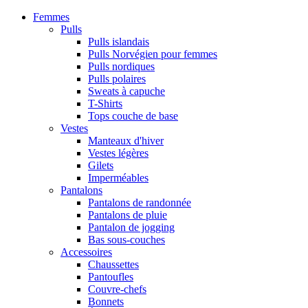
Femmes
Pulls
Pulls islandais
Pulls Norvégien pour femmes
Pulls nordiques
Pulls polaires
Sweats à capuche
T-Shirts
Tops couche de base
Vestes
Manteaux d'hiver
Vestes légères
Gilets
Imperméables
Pantalons
Pantalons de randonnée
Pantalons de pluie
Pantalon de jogging
Bas sous-couches
Accessoires
Chaussettes
Pantoufles
Couvre-chefs
Bonnets