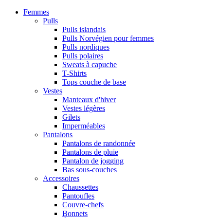
Femmes
Pulls
Pulls islandais
Pulls Norvégien pour femmes
Pulls nordiques
Pulls polaires
Sweats à capuche
T-Shirts
Tops couche de base
Vestes
Manteaux d'hiver
Vestes légères
Gilets
Imperméables
Pantalons
Pantalons de randonnée
Pantalons de pluie
Pantalon de jogging
Bas sous-couches
Accessoires
Chaussettes
Pantoufles
Couvre-chefs
Bonnets