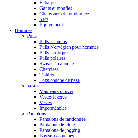
Écharpes
Gants et moufles
Chaussures de randonnée
Sacs
Équipement
Hommes
Pulls
Pulls islandais
Pulls Norvégien pour hommes
Pulls nordiques
Pulls polaires
Sweats à capuche
Chemises
T-shirts
Tops couche de base
Vestes
Manteaux d'hiver
Vestes légères
Vestes
Imperméables
Pantalons
Pantalons de randonnée
Pantalons de pluie
Pantalons de jogging
Bas sous-couches