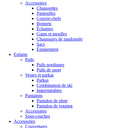
Accessoires
Chaussettes
Pantoufles
Couvre-chefs
Bonnets
Écharpes
Gants et moufles
Chaussures de randonnée
Sacs
Équipement
Enfants
Pulls
Pulls nordiques
Pulls de sport
Vestes et parkas
Parkas
Combinaison de ski
Imperméables
Pantalons
Pantalon de pluie
Pantalon de jogging
Accessoires
Sous-couches
Accessories
Couvertures