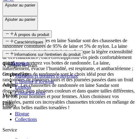
Ajouter au panier
Ajouter au panier
À propos du produit
Les chaussettes tricotées en laine Sandar sont des chaussettes de
Caractéristiques
randonnée constituées de 95% de laine et 5% de nylon. La laine
torsadée ajoute de la flexibilité, de même que la légère extensibilité
SKU
Informations sur l'entretien du produit
de ces chaussettes ; elles envelopperont vos pieds confortablement
quand vous porterez vos bottes de randonnée. La laine,
49845
Entretien
À propos de nous
naturellement, évacue l’humidité, est respirante, et antibactérienne ;
ces chaussettes de randonnée sont le choix idéal pour des
Groupe d'âge
Magasins et horaires d'ouverture
randonnées de plusieurs jours et des journées passées dans un froid
L’histoire d’Icewear
Adulte
extrême. Les chaussettes de randonnée en laine Sandar sont
Emplois
disponibles dans plusieurs couleurs et dans quatre tailles différentes,
Contactez-nous
Modèle
à la fois pour hommes et pour femmes. Alors choisissez vos
préférées, parmi ces incroyables chaussettes tricotées en mélange de
Links
Unisex
laine aux belles mailles torsadées !
Blogue
Collections
Service