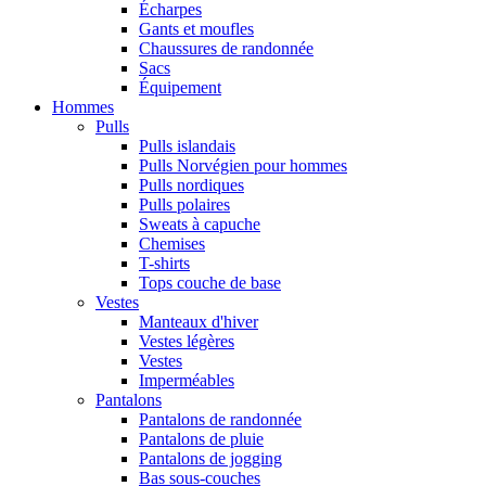
Écharpes
Gants et moufles
Chaussures de randonnée
Sacs
Équipement
Hommes
Pulls
Pulls islandais
Pulls Norvégien pour hommes
Pulls nordiques
Pulls polaires
Sweats à capuche
Chemises
T-shirts
Tops couche de base
Vestes
Manteaux d'hiver
Vestes légères
Vestes
Imperméables
Pantalons
Pantalons de randonnée
Pantalons de pluie
Pantalons de jogging
Bas sous-couches