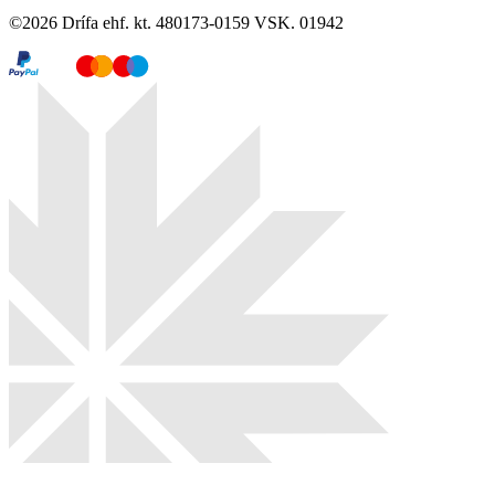
©
2026
Drífa ehf. kt. 480173-0159 VSK. 01942