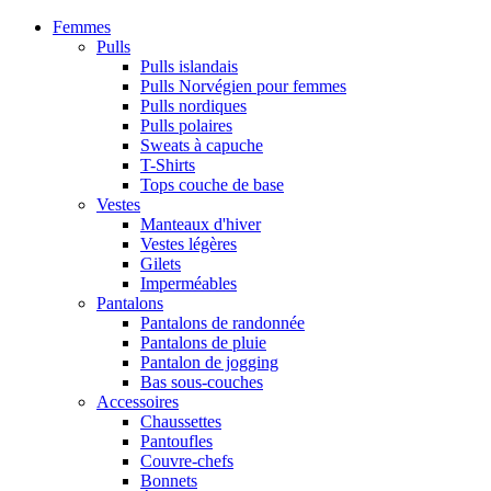
Femmes
Pulls
Pulls islandais
Pulls Norvégien pour femmes
Pulls nordiques
Pulls polaires
Sweats à capuche
T-Shirts
Tops couche de base
Vestes
Manteaux d'hiver
Vestes légères
Gilets
Imperméables
Pantalons
Pantalons de randonnée
Pantalons de pluie
Pantalon de jogging
Bas sous-couches
Accessoires
Chaussettes
Pantoufles
Couvre-chefs
Bonnets