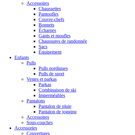
Accessoires
Chaussettes
Pantoufles
Couvre-chefs
Bonnets
Écharpes
Gants et moufles
Chaussures de randonnée
Sacs
Équipement
Enfants
Pulls
Pulls nordiques
Pulls de sport
Vestes et parkas
Parkas
Combinaison de ski
Imperméables
Pantalons
Pantalon de pluie
Pantalon de jogging
Accessoires
Sous-couches
Accessories
Couvertures