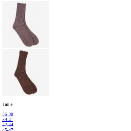
Taille
36-38
39-41
42-44
45-47