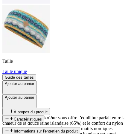
Taille
Taille unique
Guide des tailles
Ajouter au panier
Ajouter au panier
À propos du produit
Le bandeau en laine Skrúður vous offre l’équilibre parfait entre la
Caractéristiques
chaleur de la douce laine islandaise (65%) et le confort du nylon
extensible (35%). Cette interprétation des motifs nordiques
SKU
Informations sur l'entretien du produit
authentiques est absolument superbe, et ce bandeau est aussi