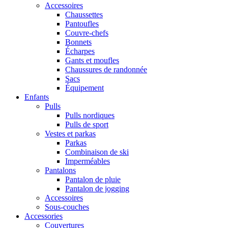
Accessoires
Chaussettes
Pantoufles
Couvre-chefs
Bonnets
Écharpes
Gants et moufles
Chaussures de randonnée
Sacs
Équipement
Enfants
Pulls
Pulls nordiques
Pulls de sport
Vestes et parkas
Parkas
Combinaison de ski
Imperméables
Pantalons
Pantalon de pluie
Pantalon de jogging
Accessoires
Sous-couches
Accessories
Couvertures