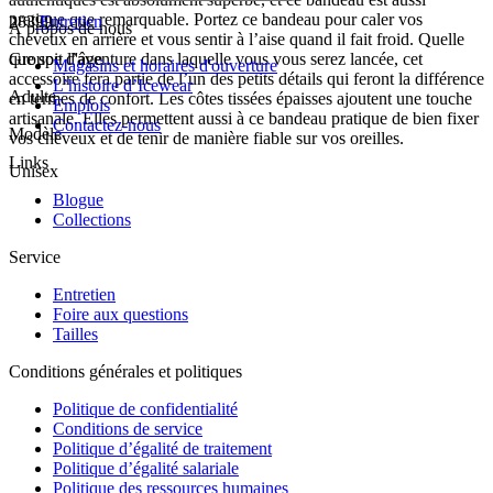
pratique que remarquable. Portez ce bandeau pour caler vos
28399
Entretien
À propos de nous
cheveux en arrière et vous sentir à l’aise quand il fait froid. Quelle
que soit l’aventure dans laquelle vous vous serez lancée, cet
Groupe d'âge
Magasins et horaires d'ouverture
accessoire fera partie de l’un des petits détails qui feront la différence
L’histoire d’Icewear
Adulte
en termes de confort. Les côtes tissées épaisses ajoutent une touche
Emplois
artisanale. Elles permettent aussi à ce bandeau pratique de bien fixer
Contactez-nous
Modèle
vos cheveux et de tenir de manière fiable sur vos oreilles.
Links
Unisex
Blogue
Collections
Service
Entretien
Foire aux questions
Tailles
Conditions générales et politiques
Politique de confidentialité
Conditions de service
Politique d’égalité de traitement
Politique d’égalité salariale
Politique des ressources humaines