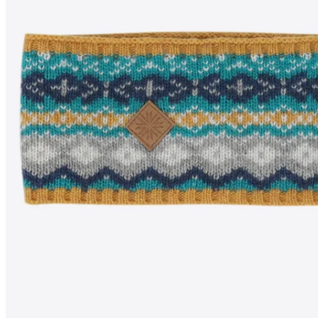
SKRÚÐUR
Bandeau en Laine
mélangée