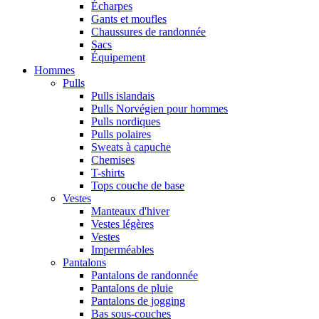
Écharpes
Gants et moufles
Chaussures de randonnée
Sacs
Équipement
Hommes
Pulls
Pulls islandais
Pulls Norvégien pour hommes
Pulls nordiques
Pulls polaires
Sweats à capuche
Chemises
T-shirts
Tops couche de base
Vestes
Manteaux d'hiver
Vestes légères
Vestes
Imperméables
Pantalons
Pantalons de randonnée
Pantalons de pluie
Pantalons de jogging
Bas sous-couches