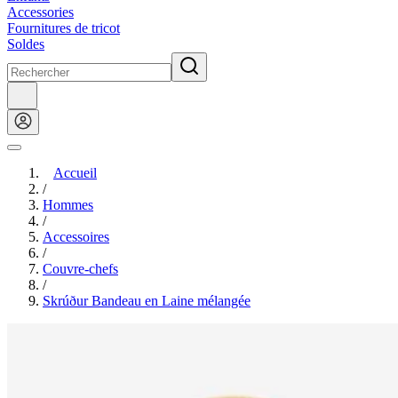
Accessories
Fournitures de tricot
Soldes
Accueil
/
Hommes
/
Accessoires
/
Couvre-chefs
/
Skrúður Bandeau en Laine mélangée