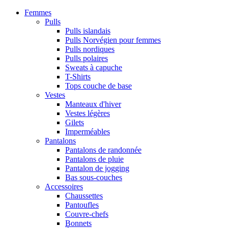
Femmes
Pulls
Pulls islandais
Pulls Norvégien pour femmes
Pulls nordiques
Pulls polaires
Sweats à capuche
T-Shirts
Tops couche de base
Vestes
Manteaux d'hiver
Vestes légères
Gilets
Imperméables
Pantalons
Pantalons de randonnée
Pantalons de pluie
Pantalon de jogging
Bas sous-couches
Accessoires
Chaussettes
Pantoufles
Couvre-chefs
Bonnets