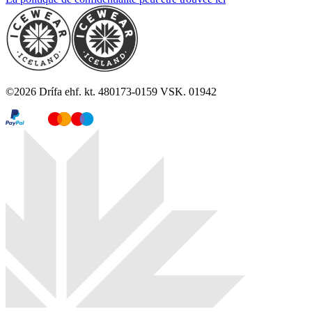
©
2026
Drífa ehf. kt. 480173-0159 VSK. 01942