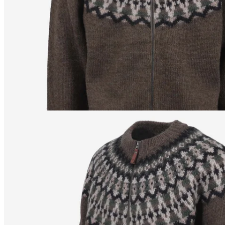
/
S
172
cm
/
XS