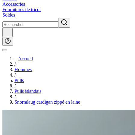
Accessories
Fournitures de tricot
Soldes
Accueil
/
Hommes
/
Pulls
/
Pulls islandais
/
Snorralaug cardigan zippé en laine