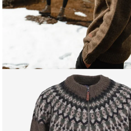
170
cm
/
S
170
cm