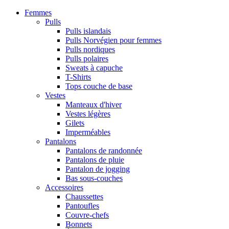
Femmes
Pulls
Pulls islandais
Pulls Norvégien pour femmes
Pulls nordiques
Pulls polaires
Sweats à capuche
T-Shirts
Tops couche de base
Vestes
Manteaux d'hiver
Vestes légères
Gilets
Imperméables
Pantalons
Pantalons de randonnée
Pantalons de pluie
Pantalon de jogging
Bas sous-couches
Accessoires
Chaussettes
Pantoufles
Couvre-chefs
Bonnets