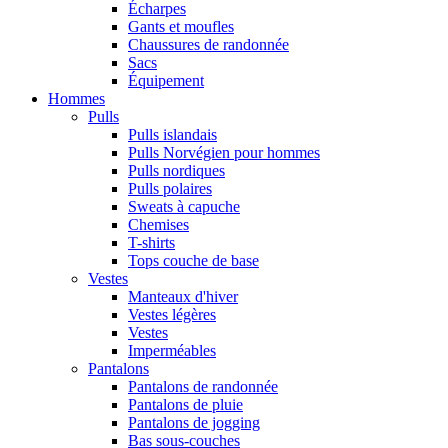
Écharpes
Gants et moufles
Chaussures de randonnée
Sacs
Équipement
Hommes
Pulls
Pulls islandais
Pulls Norvégien pour hommes
Pulls nordiques
Pulls polaires
Sweats à capuche
Chemises
T-shirts
Tops couche de base
Vestes
Manteaux d'hiver
Vestes légères
Vestes
Imperméables
Pantalons
Pantalons de randonnée
Pantalons de pluie
Pantalons de jogging
Bas sous-couches