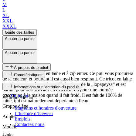
M
L
XL
XXL
XXXL
Guide des tailles
Ajouter au panier
Ajouter au panier
À propos du produit
Le pull Snorralaug est en laine et à zip entier. Ce pull vous procurera
Caractéristiques
de la chaleur, et pourtant il est aussi bien respirant. Ce tricot en laine
pour hommes présente le motif classique de la „lopapeysa“ et est
SKU
Informations sur l'entretien du produit
parfait pour vos activités en extérieur ou pour une journée
cocooning à la maison quand il fait froid. Il est fait de 100% de
22471
Entretien
À propos de nous
laine, qui est naturellement déperlante à l‘eau.
Groupe d'âge
Magasins et horaires d'ouverture
L’histoire d’Icewear
Adulte
Emplois
Contactez-nous
Modèle
Links