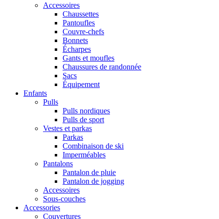
Accessoires
Chaussettes
Pantoufles
Couvre-chefs
Bonnets
Écharpes
Gants et moufles
Chaussures de randonnée
Sacs
Équipement
Enfants
Pulls
Pulls nordiques
Pulls de sport
Vestes et parkas
Parkas
Combinaison de ski
Imperméables
Pantalons
Pantalon de pluie
Pantalon de jogging
Accessoires
Sous-couches
Accessories
Couvertures