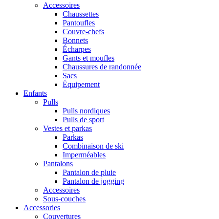
Accessoires
Chaussettes
Pantoufles
Couvre-chefs
Bonnets
Écharpes
Gants et moufles
Chaussures de randonnée
Sacs
Équipement
Enfants
Pulls
Pulls nordiques
Pulls de sport
Vestes et parkas
Parkas
Combinaison de ski
Imperméables
Pantalons
Pantalon de pluie
Pantalon de jogging
Accessoires
Sous-couches
Accessories
Couvertures