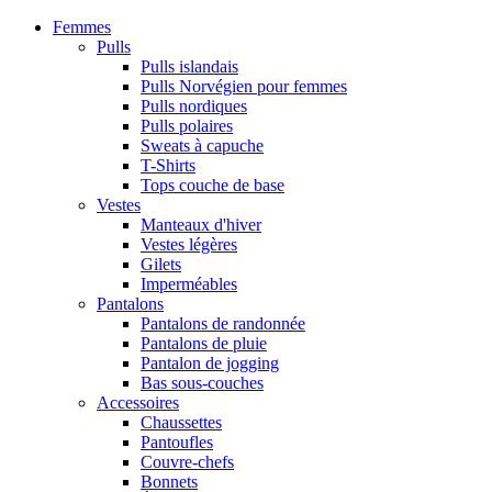
Femmes
Pulls
Pulls islandais
Pulls Norvégien pour femmes
Pulls nordiques
Pulls polaires
Sweats à capuche
T-Shirts
Tops couche de base
Vestes
Manteaux d'hiver
Vestes légères
Gilets
Imperméables
Pantalons
Pantalons de randonnée
Pantalons de pluie
Pantalon de jogging
Bas sous-couches
Accessoires
Chaussettes
Pantoufles
Couvre-chefs
Bonnets