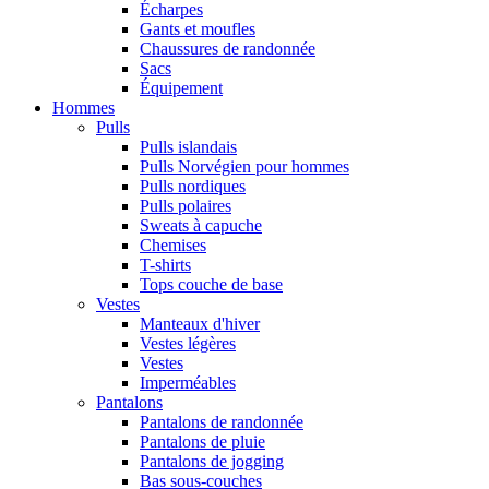
Écharpes
Gants et moufles
Chaussures de randonnée
Sacs
Équipement
Hommes
Pulls
Pulls islandais
Pulls Norvégien pour hommes
Pulls nordiques
Pulls polaires
Sweats à capuche
Chemises
T-shirts
Tops couche de base
Vestes
Manteaux d'hiver
Vestes légères
Vestes
Imperméables
Pantalons
Pantalons de randonnée
Pantalons de pluie
Pantalons de jogging
Bas sous-couches