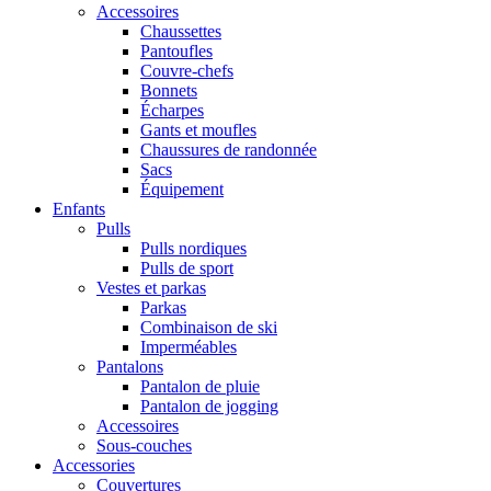
Accessoires
Chaussettes
Pantoufles
Couvre-chefs
Bonnets
Écharpes
Gants et moufles
Chaussures de randonnée
Sacs
Équipement
Enfants
Pulls
Pulls nordiques
Pulls de sport
Vestes et parkas
Parkas
Combinaison de ski
Imperméables
Pantalons
Pantalon de pluie
Pantalon de jogging
Accessoires
Sous-couches
Accessories
Couvertures