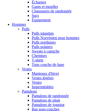
Écharpes
Gants et moufles
Chaussures de randonnée
Sacs
Équipement
Hommes
Pulls
Pulls islandais
Pulls Norvégien pour hommes
Pulls nordiques
Pulls polaires
Sweats à capuche
Chemises
T-shirts
Tops couche de base
Vestes
Manteaux d'hiver
Vestes légères
Vestes
Imperméables
Pantalons
Pantalons de randonnée
Pantalons de pluie
Pantalons de jogging
Bas sous-couches