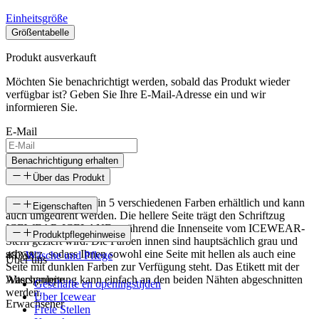
Einheitsgröße
Größentabelle
Produkt ausverkauft
Möchten Sie benachrichtigt werden, sobald das Produkt wieder
verfügbar ist? Geben Sie Ihre E-Mail-Adresse ein und wir
informieren Sie.
E-Mail
Benachrichtigung erhalten
Über das Produkt
Dieses Stirnband ist in 5 verschiedenen Farben erhältlich und kann
Eigenschaften
auch umgedreht werden. Die hellere Seite trägt den Schriftzug
ICEWEAR-ICELAND, während die Innenseite vom ICEWEAR-
SKU
Produktpflegehinweise
Stern geziert wird. Die Farben innen sind hauptsächlich grau und
schwarz, sodass Ihnen sowohl eine Seite mit hellen als auch eine
48338
Wäsche und Pflege
Über uns
Seite mit dunklen Farben zur Verfügung steht. Das Etikett mit der
Waschanleitung kann einfach an den beiden Nähten abgeschnitten
Altersgruppe
Geschäfte en openingstijden
werden.
Über Icewear
Erwachsener
Freie Stellen