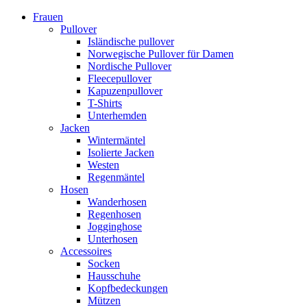
Frauen
Pullover
Isländische pullover
Norwegische Pullover für Damen
Nordische Pullover
Fleecepullover
Kapuzenpullover
T-Shirts
Unterhemden
Jacken
Wintermäntel
Isolierte Jacken
Westen
Regenmäntel
Hosen
Wanderhosen
Regenhosen
Jogginghose
Unterhosen
Accessoires
Socken
Hausschuhe
Kopfbedeckungen
Mützen