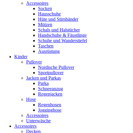
Accessoires
Socken
Hausschuhe
Hüte und Stirnbänder
Mützen
Schals und Halstücher
Handschuhe & Fäustlinge
Schuhe und Wanderstiefel
Taschen
Ausrüstung
Kinder
Pullover
Nordische Pullover
Sportpullover
Jacken und Parkas
Parka
Schneeanzug
Regenjacken
Hose
Regenhosen
Jogginghose
Accessoires
Unterwäsche
Accessoires
Decken