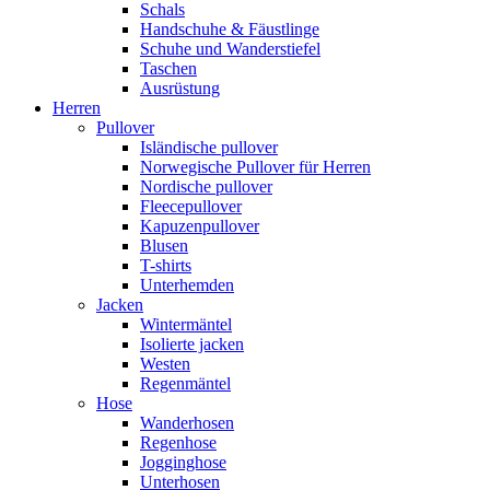
Schals
Handschuhe & Fäustlinge
Schuhe und Wanderstiefel
Taschen
Ausrüstung
Herren
Pullover
Isländische pullover
Norwegische Pullover für Herren
Nordische pullover
Fleecepullover
Kapuzenpullover
Blusen
T-shirts
Unterhemden
Jacken
Wintermäntel
Isolierte jacken
Westen
Regenmäntel
Hose
Wanderhosen
Regenhose
Jogginghose
Unterhosen