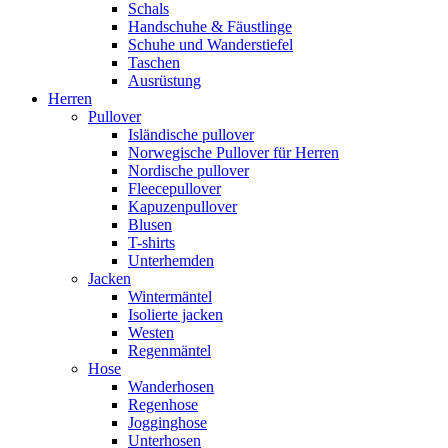
Schals
Handschuhe & Fäustlinge
Schuhe und Wanderstiefel
Taschen
Ausrüstung
Herren
Pullover
Isländische pullover
Norwegische Pullover für Herren
Nordische pullover
Fleecepullover
Kapuzenpullover
Blusen
T-shirts
Unterhemden
Jacken
Wintermäntel
Isolierte jacken
Westen
Regenmäntel
Hose
Wanderhosen
Regenhose
Jogginghose
Unterhosen