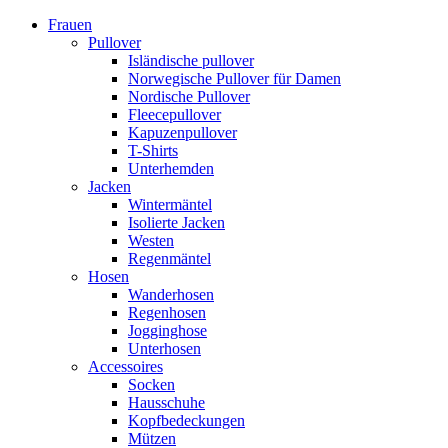
Frauen
Pullover
Isländische pullover
Norwegische Pullover für Damen
Nordische Pullover
Fleecepullover
Kapuzenpullover
T-Shirts
Unterhemden
Jacken
Wintermäntel
Isolierte Jacken
Westen
Regenmäntel
Hosen
Wanderhosen
Regenhosen
Jogginghose
Unterhosen
Accessoires
Socken
Hausschuhe
Kopfbedeckungen
Mützen