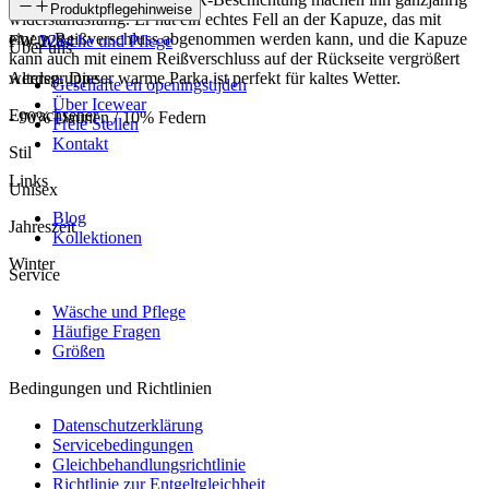
SKU
Produktpflegehinweise
widerstandsfähig. Er hat ein echtes Fell an der Kapuze, das mit
einem Reißverschluss abgenommen werden kann, und die Kapuze
FW-2284
Wäsche und Pflege
Über uns
kann auch mit einem Reißverschluss auf der Rückseite vergrößert
werden. Dieser warme Parka ist perfekt für kaltes Wetter.
Altersgruppe
Geschäfte en openingstijden
Über Icewear
Erwachsener
- 90% Daunen / 10% Federn
Freie Stellen
Kontakt
Stil
Links
Unisex
Blog
Jahreszeit
Kollektionen
Winter
Service
Wäsche und Pflege
Häufige Fragen
Größen
Bedingungen und Richtlinien
Datenschutzerklärung
Servicebedingungen
Gleichbehandlungsrichtlinie
Richtlinie zur Entgeltgleichheit