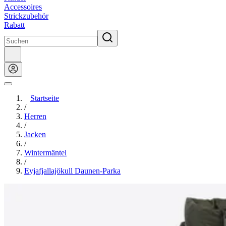
Accessoires
Strickzubehör
Rabatt
Startseite
/
Herren
/
Jacken
/
Wintermäntel
/
Eyjafjallajökull Daunen-Parka