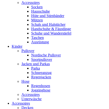
Accessoires
Socken
Hausschuhe
Hüte und Stirnbänder
Mützen
Schals und Halstücher
Handschuhe & Fäustlinge
Schuhe und Wanderstiefel
Taschen
Ausrüstung
Kinder
Pullover
Nordische Pullover
Sportpullover
Jacken und Parkas
Parka
Schneeanzug
Regenjacken
Hose
Regenhosen
Jogginghose
Accessoires
Unterwäsche
Accessoires
Decken