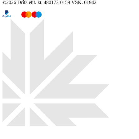
©
2026
Drífa ehf. kt. 480173-0159 VSK. 01942