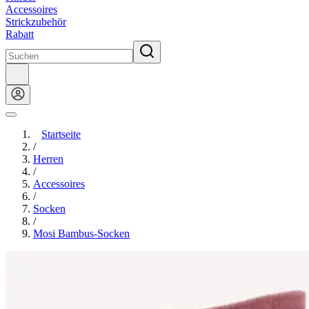
Accessoires
Strickzubehör
Rabatt
Startseite
/
Herren
/
Accessoires
/
Socken
/
Mosi Bambus-Socken