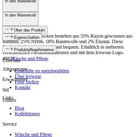
In den Warenkorb
In den Warenkorb
Über das Produkt
Die Mosi Bambus-Socken bestehen aus 55% Rayon gewonnen aus
Eigenschaften
Bambus, 25% Nylon, 18% Baumwolle und 2% Elastan. Diese
Socken sind extrem weich und bequem. Erhältlich in mehreren
SKU
Produktpflegehinweise
verschiedenen Farbkombinationen und mit dem Icewear-Logo.
49825
Wäsche und Pflege
Über uns
Altersgruppe
Geschäfte en openingstijden
Über Icewear
Erwachsener
Freie Stellen
Kontakt
Stil
Links
Unisex
Blog
Kollektionen
Service
Wäsche und Pflege