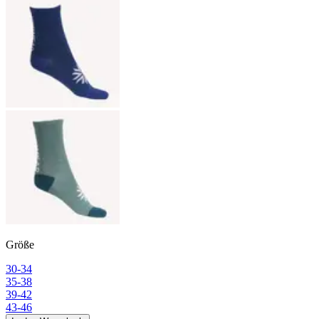
Größe
30-34
35-38
39-42
43-46