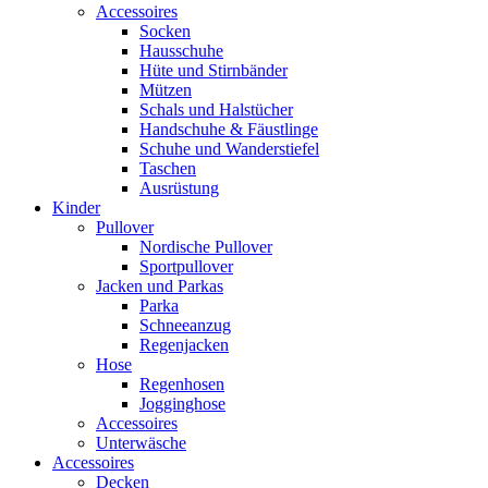
Accessoires
Socken
Hausschuhe
Hüte und Stirnbänder
Mützen
Schals und Halstücher
Handschuhe & Fäustlinge
Schuhe und Wanderstiefel
Taschen
Ausrüstung
Kinder
Pullover
Nordische Pullover
Sportpullover
Jacken und Parkas
Parka
Schneeanzug
Regenjacken
Hose
Regenhosen
Jogginghose
Accessoires
Unterwäsche
Accessoires
Decken