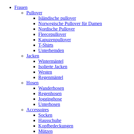
Frauen
Pullover
Isländische pullover
Norwegische Pullover für Damen
Nordische Pullover
Fleecepullover
Kapuzenpullover
T-Shirts
Unterhemden
Jacken
Wintermäntel
Isolierte Jacken
Westen
Regenmäntel
Hosen
Wanderhosen
Regenhosen
Jogginghose
Unterhosen
Accessoires
Socken
Hausschuhe
Kopfbedeckungen
Mützen