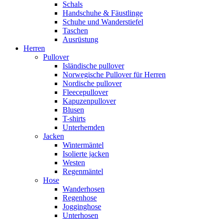
Schals
Handschuhe & Fäustlinge
Schuhe und Wanderstiefel
Taschen
Ausrüstung
Herren
Pullover
Isländische pullover
Norwegische Pullover für Herren
Nordische pullover
Fleecepullover
Kapuzenpullover
Blusen
T-shirts
Unterhemden
Jacken
Wintermäntel
Isolierte jacken
Westen
Regenmäntel
Hose
Wanderhosen
Regenhose
Jogginghose
Unterhosen