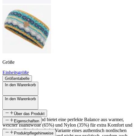
Größe
Einheitsgröße
Größentabelle
In den Warenkorb
In den Warenkorb
Über das Produkt
Das Skrúður stirnband bietet eine perfekte Balance aus warmer,
Eigenschaften
weicher Islandwolle (65%) und Nylon (35%) für extra Komfort und
Elastizität. Die farbenfrohe Variante eines authentisch nordischen
SKU
Produktpflegehinweise
Musters macht dieses Stirnband nicht nur praktisch, sondern auch