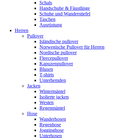
Schals
Handschuhe & Fäustlinge
Schuhe und Wanderstiefel
Taschen
Ausrüstung
Herren
Pullover
Isländische pullover
Norwegische Pullover für Herren
Nordische pullover
Fleecepullover
Kapuzenpullover
Blusen
T-shirts
Unterhemden
Jacken
Wintermäntel
Isolierte jacken
Westen
Regenmäntel
Hose
Wanderhosen
Regenhose
Jogginghose
Unterhosen