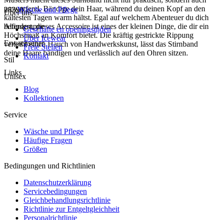
umwerfend. Bändige dein Haar, während du deinen Kopf an den
28399
Wäsche und Pflege
Über uns
kältesten Tagen warm hältst. Egal auf welchem Abenteuer du dich
befindest, dieses Accessoire ist eines der kleinen Dinge, die dir ein
Altersgruppe
Geschäfte en openingstijden
Höchstmaß an Komfort bietet. Die kräftig gestrickte Rippung
Über Icewear
Erwachsener
verleiht einen Hauch von Handwerkskunst, lässt das Stirnband
Freie Stellen
deine Haare bändigen und verlässlich auf den Ohren sitzen.
Kontakt
Stil
Links
Unisex
Blog
Kollektionen
Service
Wäsche und Pflege
Häufige Fragen
Größen
Bedingungen und Richtlinien
Datenschutzerklärung
Servicebedingungen
Gleichbehandlungsrichtlinie
Richtlinie zur Entgeltgleichheit
Personalrichtlinie