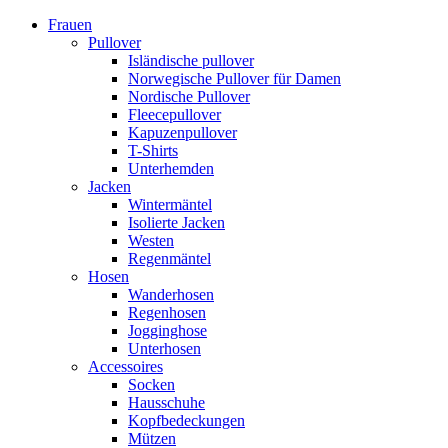
Frauen
Pullover
Isländische pullover
Norwegische Pullover für Damen
Nordische Pullover
Fleecepullover
Kapuzenpullover
T-Shirts
Unterhemden
Jacken
Wintermäntel
Isolierte Jacken
Westen
Regenmäntel
Hosen
Wanderhosen
Regenhosen
Jogginghose
Unterhosen
Accessoires
Socken
Hausschuhe
Kopfbedeckungen
Mützen