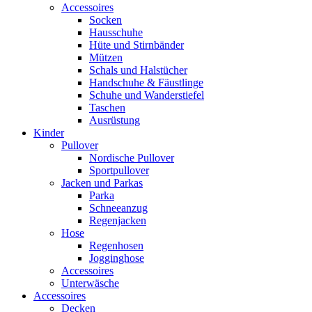
Accessoires
Socken
Hausschuhe
Hüte und Stirnbänder
Mützen
Schals und Halstücher
Handschuhe & Fäustlinge
Schuhe und Wanderstiefel
Taschen
Ausrüstung
Kinder
Pullover
Nordische Pullover
Sportpullover
Jacken und Parkas
Parka
Schneeanzug
Regenjacken
Hose
Regenhosen
Jogginghose
Accessoires
Unterwäsche
Accessoires
Decken