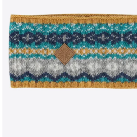
SKRÚÐUR
Stirnband aus
Wollgemisch