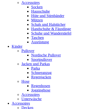
Accessoires
Socken
Hausschuhe
Hüte und Stirnbänder
Mützen
Schals und Halstücher
Handschuhe & Fäustlinge
Schuhe und Wanderstiefel
Taschen
Ausrüstung
Kinder
Pullover
Nordische Pullover
Sportpullover
Jacken und Parkas
Parka
Schneeanzug
Regenjacken
Hose
Regenhosen
Jogginghose
Accessoires
Unterwäsche
Accessoires
Decken