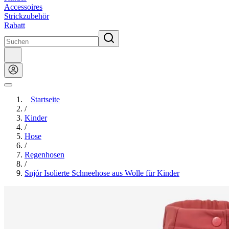
Accessoires
Strickzubehör
Rabatt
Startseite
/
Kinder
/
Hose
/
Regenhosen
/
Snjór Isolierte Schneehose aus Wolle für Kinder