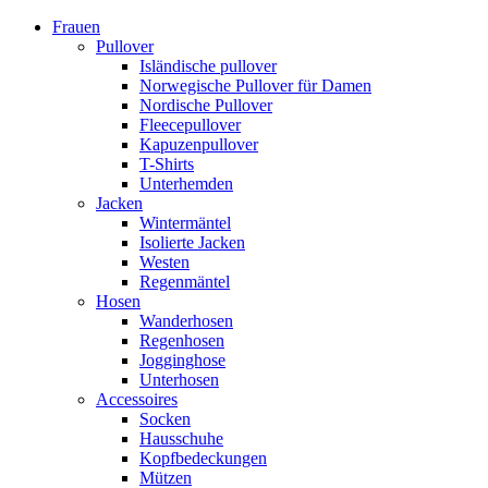
Frauen
Pullover
Isländische pullover
Norwegische Pullover für Damen
Nordische Pullover
Fleecepullover
Kapuzenpullover
T-Shirts
Unterhemden
Jacken
Wintermäntel
Isolierte Jacken
Westen
Regenmäntel
Hosen
Wanderhosen
Regenhosen
Jogginghose
Unterhosen
Accessoires
Socken
Hausschuhe
Kopfbedeckungen
Mützen