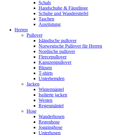
Schals
Handschuhe & Fäustlinge
Schuhe und Wanderstiefel
Taschen
Ausrüstung
Herren
Pullover
Isländische pullover
Norwegische Pullover für Herren
Nordische pullover
Fleecepullover
Kapuzenpullover
Blusen
T-shirts
Unterhemden
Jacken
Wintermäntel
Isolierte jacken
Westen
Regenmäntel
Hose
Wanderhosen
Regenhose
Jogginghose
Unterhosen