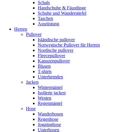
Schals
Handschuhe & Fäustlinge
Schuhe und Wanderstiefel
Taschen
Ausrüstung
Herren
Pullover
Isländische pullover
Norwegische Pullover für Herren
Nordische pullover
Fleecepullover
Kapuzenpullover
Blusen
T-shirts
Unterhemden
Jacken
Wintermäntel
Isolierte jacken
Westen
Regenmäntel
Hose
Wanderhosen
Regenhose
Jogginghose
Unterhosen