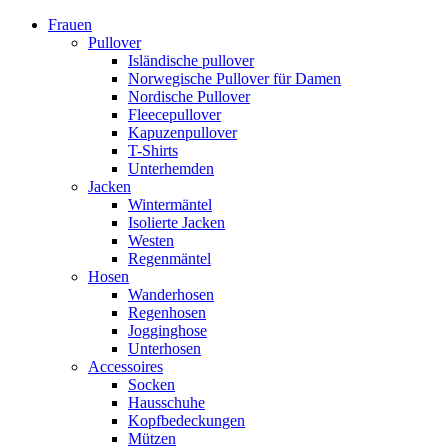
Frauen
Pullover
Isländische pullover
Norwegische Pullover für Damen
Nordische Pullover
Fleecepullover
Kapuzenpullover
T-Shirts
Unterhemden
Jacken
Wintermäntel
Isolierte Jacken
Westen
Regenmäntel
Hosen
Wanderhosen
Regenhosen
Jogginghose
Unterhosen
Accessoires
Socken
Hausschuhe
Kopfbedeckungen
Mützen