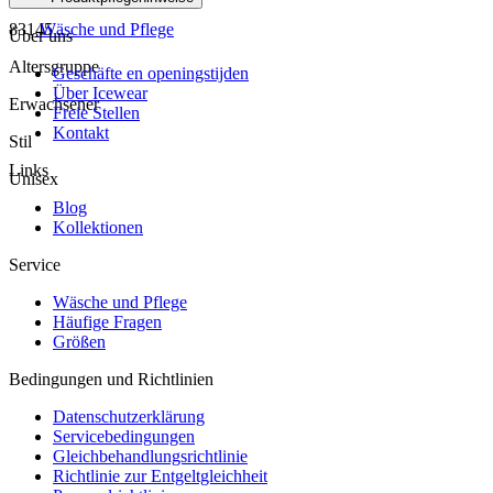
83145
Wäsche und Pflege
Über uns
Altersgruppe
Geschäfte en openingstijden
Über Icewear
Erwachsener
Freie Stellen
Kontakt
Stil
Links
Unisex
Blog
Kollektionen
Service
Wäsche und Pflege
Häufige Fragen
Größen
Bedingungen und Richtlinien
Datenschutzerklärung
Servicebedingungen
Gleichbehandlungsrichtlinie
Richtlinie zur Entgeltgleichheit