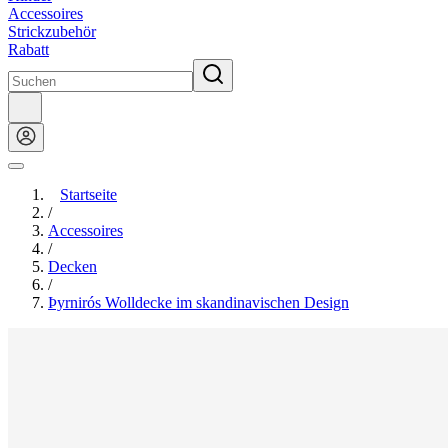
Accessoires
Strickzubehör
Rabatt
Startseite
/
Accessoires
/
Decken
/
Þyrnirós Wolldecke im skandinavischen Design