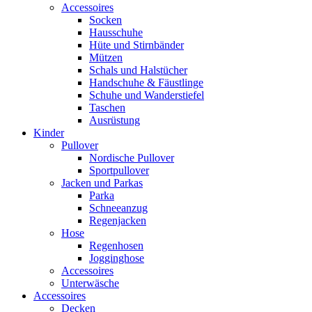
Accessoires
Socken
Hausschuhe
Hüte und Stirnbänder
Mützen
Schals und Halstücher
Handschuhe & Fäustlinge
Schuhe und Wanderstiefel
Taschen
Ausrüstung
Kinder
Pullover
Nordische Pullover
Sportpullover
Jacken und Parkas
Parka
Schneeanzug
Regenjacken
Hose
Regenhosen
Jogginghose
Accessoires
Unterwäsche
Accessoires
Decken