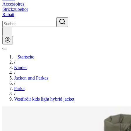
Accessoires
Strickzubehör
Rabatt
Startseite
/
Kinder
/
Jacken und Parkas
/
Parka
/
Vestfirðir kids light hybrid jacket