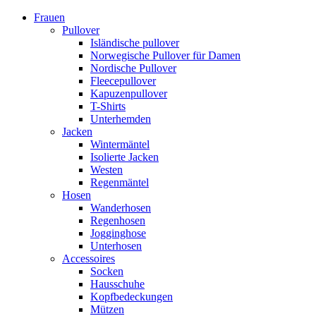
Frauen
Pullover
Isländische pullover
Norwegische Pullover für Damen
Nordische Pullover
Fleecepullover
Kapuzenpullover
T-Shirts
Unterhemden
Jacken
Wintermäntel
Isolierte Jacken
Westen
Regenmäntel
Hosen
Wanderhosen
Regenhosen
Jogginghose
Unterhosen
Accessoires
Socken
Hausschuhe
Kopfbedeckungen
Mützen