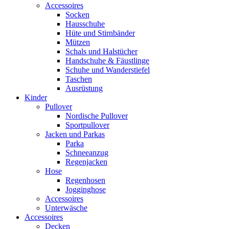
Accessoires
Socken
Hausschuhe
Hüte und Stirnbänder
Mützen
Schals und Halstücher
Handschuhe & Fäustlinge
Schuhe und Wanderstiefel
Taschen
Ausrüstung
Kinder
Pullover
Nordische Pullover
Sportpullover
Jacken und Parkas
Parka
Schneeanzug
Regenjacken
Hose
Regenhosen
Jogginghose
Accessoires
Unterwäsche
Accessoires
Decken