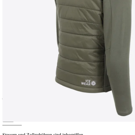
VESTFIRÐIR
Kids light hybrid
jacket
————
Steuern und Zollgebühren sind inbegriffen