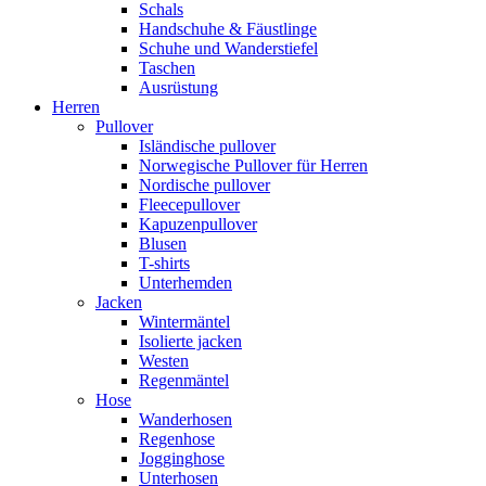
Schals
Handschuhe & Fäustlinge
Schuhe und Wanderstiefel
Taschen
Ausrüstung
Herren
Pullover
Isländische pullover
Norwegische Pullover für Herren
Nordische pullover
Fleecepullover
Kapuzenpullover
Blusen
T-shirts
Unterhemden
Jacken
Wintermäntel
Isolierte jacken
Westen
Regenmäntel
Hose
Wanderhosen
Regenhose
Jogginghose
Unterhosen