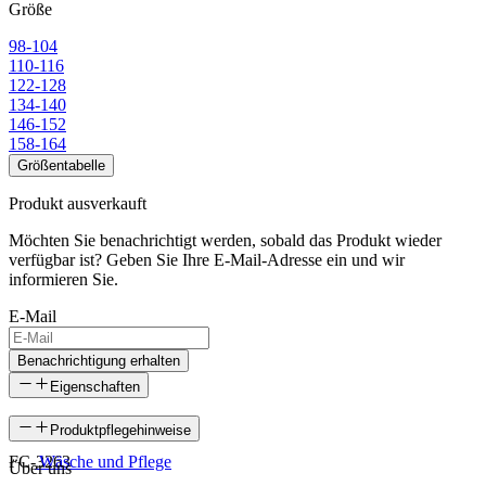
Größe
98-104
110-116
122-128
134-140
146-152
158-164
Größentabelle
Produkt ausverkauft
Möchten Sie benachrichtigt werden, sobald das Produkt wieder
verfügbar ist? Geben Sie Ihre E-Mail-Adresse ein und wir
informieren Sie.
E-Mail
Benachrichtigung erhalten
Eigenschaften
SKU
Produktpflegehinweise
FC-3263
Wäsche und Pflege
Über uns