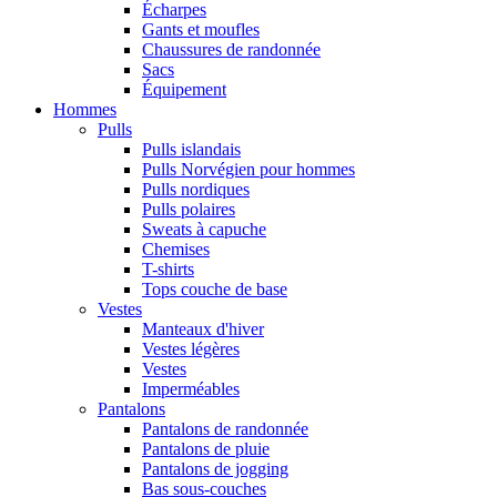
Écharpes
Gants et moufles
Chaussures de randonnée
Sacs
Équipement
Hommes
Pulls
Pulls islandais
Pulls Norvégien pour hommes
Pulls nordiques
Pulls polaires
Sweats à capuche
Chemises
T-shirts
Tops couche de base
Vestes
Manteaux d'hiver
Vestes légères
Vestes
Imperméables
Pantalons
Pantalons de randonnée
Pantalons de pluie
Pantalons de jogging
Bas sous-couches