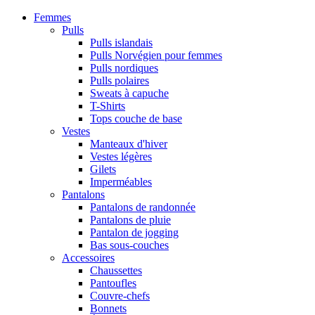
Femmes
Pulls
Pulls islandais
Pulls Norvégien pour femmes
Pulls nordiques
Pulls polaires
Sweats à capuche
T-Shirts
Tops couche de base
Vestes
Manteaux d'hiver
Vestes légères
Gilets
Imperméables
Pantalons
Pantalons de randonnée
Pantalons de pluie
Pantalon de jogging
Bas sous-couches
Accessoires
Chaussettes
Pantoufles
Couvre-chefs
Bonnets