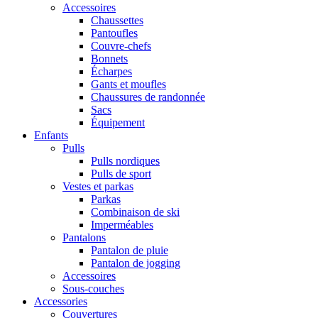
Accessoires
Chaussettes
Pantoufles
Couvre-chefs
Bonnets
Écharpes
Gants et moufles
Chaussures de randonnée
Sacs
Équipement
Enfants
Pulls
Pulls nordiques
Pulls de sport
Vestes et parkas
Parkas
Combinaison de ski
Imperméables
Pantalons
Pantalon de pluie
Pantalon de jogging
Accessoires
Sous-couches
Accessories
Couvertures