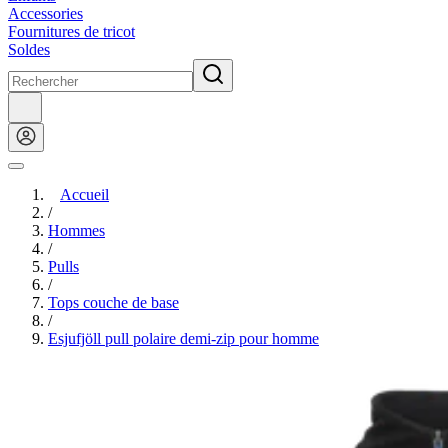
Accessories
Fournitures de tricot
Soldes
Accueil
/
Hommes
/
Pulls
/
Tops couche de base
/
Esjufjöll pull polaire demi-zip pour homme