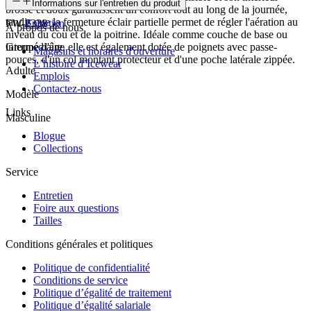
Informations sur l'entretien du produit
brossé et doux garantissent un confort tout au long de la journée,
tandis que la fermeture éclair partielle permet de régler l'aération au
FW-2338
Entretien
À propos de nous
niveau du cou et de la poitrine. Idéale comme couche de base ou
intermédiaire, elle est également dotée de poignets avec passe-
Groupe d'âge
Magasins et horaires d'ouverture
pouces, d'un col montant protecteur et d'une poche latérale zippée.
L’histoire d’Icewear
Adulte
Emplois
Contactez-nous
Modèle
Links
Masculine
Blogue
Collections
Service
Entretien
Foire aux questions
Tailles
Conditions générales et politiques
Politique de confidentialité
Conditions de service
Politique d’égalité de traitement
Politique d’égalité salariale