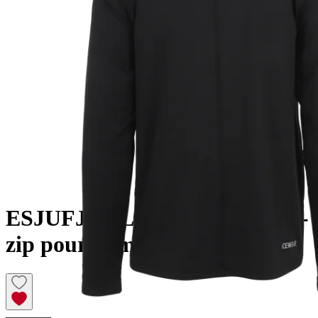
ESJUFJÖLL
Pull polaire demi-
zip pour homme
————