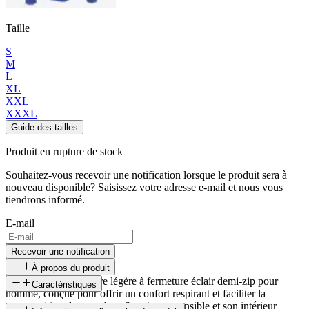
Taille
S
M
L
XL
XXL
XXXL
Guide des tailles
Produit en rupture de stock
Souhaitez-vous recevoir une notification lorsque le produit sera à
nouveau disponible? Saisissez votre adresse e-mail et nous vous
tiendrons informé.
E-mail
Recevoir une notification
À propos du produit
Esjufjöll est une polaire légère à fermeture éclair demi-zip pour
Caractéristiques
homme, conçue pour offrir un confort respirant et faciliter la
superposition des couches. Son tissu extensible et son intérieur
SKU