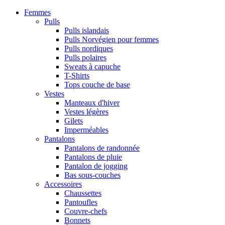
Femmes
Pulls
Pulls islandais
Pulls Norvégien pour femmes
Pulls nordiques
Pulls polaires
Sweats à capuche
T-Shirts
Tops couche de base
Vestes
Manteaux d'hiver
Vestes légères
Gilets
Imperméables
Pantalons
Pantalons de randonnée
Pantalons de pluie
Pantalon de jogging
Bas sous-couches
Accessoires
Chaussettes
Pantoufles
Couvre-chefs
Bonnets