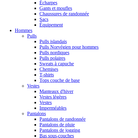
Écharpes
Gants et moufles
Chaussures de randonnée
Sacs
Équipement
Hommes
Pulls
Pulls islandais
Pulls Norvégien pour hommes
Pulls nordiques
Pulls polaires
Sweats à capuche
Chemises
T-shirts
Tops couche de base
Vestes
Manteaux d'hiver
Vestes légères
Vestes
Imperméables
Pantalons
Pantalons de randonnée
Pantalons de pluie
Pantalons de jogging
Bas sous-couches