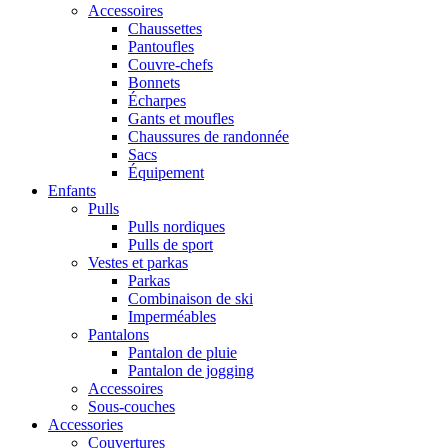
Accessoires
Chaussettes
Pantoufles
Couvre-chefs
Bonnets
Écharpes
Gants et moufles
Chaussures de randonnée
Sacs
Équipement
Enfants
Pulls
Pulls nordiques
Pulls de sport
Vestes et parkas
Parkas
Combinaison de ski
Imperméables
Pantalons
Pantalon de pluie
Pantalon de jogging
Accessoires
Sous-couches
Accessories
Couvertures