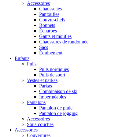
Accessoires
Chaussettes
Pantoufles
Couvre-chefs
Bonnets
Écharpes
Gants et moufles
Chaussures de randonnée
Sacs
Équipement
Enfants
Pulls
Pulls nordiques
Pulls de sport
Vestes et parkas
Parkas
Combinaison de ski
Imperméables
Pantalons
Pantalon de pluie
Pantalon de jogging
Accessoires
Sous-couches
Accessories
Couvertures