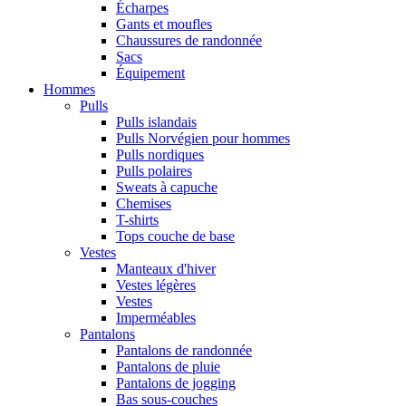
Écharpes
Gants et moufles
Chaussures de randonnée
Sacs
Équipement
Hommes
Pulls
Pulls islandais
Pulls Norvégien pour hommes
Pulls nordiques
Pulls polaires
Sweats à capuche
Chemises
T-shirts
Tops couche de base
Vestes
Manteaux d'hiver
Vestes légères
Vestes
Imperméables
Pantalons
Pantalons de randonnée
Pantalons de pluie
Pantalons de jogging
Bas sous-couches