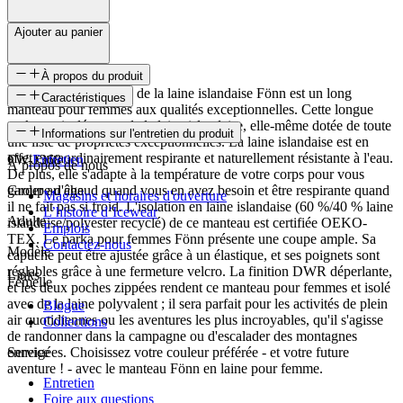
Ajouter au panier
À propos du produit
Le manteau isolé avec de la laine islandaise Fönn est un long
Caractéristiques
manteau pour femmes aux qualités exceptionnelles. Cette longue
parka est isolée avec de la laine islandaise, elle-même dotée de toute
SKU
Informations sur l'entretien du produit
une liste de propriétés exceptionnelles. La laine islandaise est en
effet extraordinairement respirante et naturellement résistante à l'eau.
FW-1368
Entretien
À propos de nous
De plus, elle s'adapte à la température de votre corps pour vous
garder au chaud quand vous en avez besoin et être respirante quand
Groupe d'âge
Magasins et horaires d'ouverture
il ne fait pas si froid. L'isolation en laine islandaise (60 %/40 % laine
L’histoire d’Icewear
Adulte
islandaise/polyester recyclé) de ce manteau est certifiée OEKO-
Emplois
TEX. Le parka pour femmes Fönn présente une coupe ample. Sa
Contactez-nous
Modèle
capuche peut être ajustée grâce à un élastique, et ses poignets sont
réglables grâce à une fermeture velcro. La finition DWR déperlante,
Links
Femelle
et les deux poches zippées rendent ce manteau pour femmes et isolé
avec de la laine polyvalent ; il sera parfait pour les activités de plein
Blogue
air quotidiennes ou les aventures les plus incroyables, qu'il s'agisse
Collections
de randonner dans la campagne ou d'escalader des montagnes
enneigées. Choisissez votre couleur préférée - et votre future
Service
aventure ! - avec le manteau Fönn en laine pour femme.
Entretien
Foire aux questions