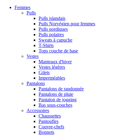
Femmes
Pulls
Pulls islandais
Pulls Norvégien pour femmes
Pulls nordiques
Pulls polaires
Sweats à capuche
T-Shirts
Tops couche de base
Vestes
Manteaux d'hiver
Vestes légères
Gilets
Imperméables
Pantalons
Pantalons de randonnée
Pantalons de pluie
Pantalon de jogging
Bas sous-couches
Accessoires
Chaussettes
Pantoufles
Couvre-chefs
Bonnets