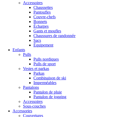
Accessoires
Chaussettes
Pantoufles
Couvre-chefs
Bonnets
Écharpes
Gants et moufles
Chaussures de randonnée
Sacs
Équipement
Enfants
Pulls
Pulls nordiques
Pulls de sport
Vestes et parkas
Parkas
Combinaison de ski
Imperméables
Pantalons
Pantalon de pluie
Pantalon de jogging
Accessoires
Sous-couches
Accessories
Couvertures