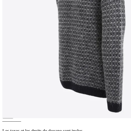
INGÓLFUR
Pull en laine
islandaise
————
Les taxes et les droits de douane sont inclus