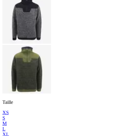
Taille
XS
S
M
L
XL