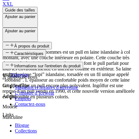
XXL
Guide des tailles
Ajouter au panier
Ajouter au panier
À propos du produit
Le pull Ingólfur pour hommes est un pull en laine islandaise à col
Caractéristiques
montant, avec une couche intérieure en polaire. Cette couche très
douce et le demi-zip au niveau du cou en font le pull parfait pour
SKU
Informations sur l'entretien du produit
tous les environnements, en intérieur comme en extérieur. Sa laine
est la classique “lopi” islandaise, torsadée en un fil unique appelé
114562
Entretien
À propos de nous
“loðband”. L’épaisseur au confortable poids moyen de cette laine
fait d’Ingólfur un pull encore plus polyvalent. Ingólfur est une
Groupe d'âge
Magasins et horaires d'ouverture
reprise d’un pull vendu en 1990, et cette nouvelle version améliorée
L’histoire d’Icewear
Adulte
est disponible en plusieurs coloris.
Emplois
Contactez-nous
Modèle
Links
Masculine
Blogue
Collections