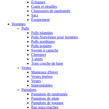
Écharpes
Gants et moufles
Chaussures de randonnée
Sacs
Équipement
Hommes
Pulls
Pulls islandais
Pulls Norvégien pour hommes
Pulls nordiques
Pulls polaires
Sweats à capuche
Chemises
T-shirts
Tops couche de base
Vestes
Manteaux d'hiver
Vestes légères
Vestes
Imperméables
Pantalons
Pantalons de randonnée
Pantalons de pluie
Pantalons de jogging
Bas sous-couches