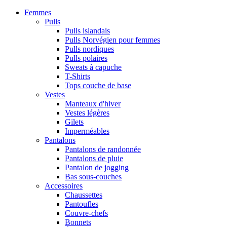
Femmes
Pulls
Pulls islandais
Pulls Norvégien pour femmes
Pulls nordiques
Pulls polaires
Sweats à capuche
T-Shirts
Tops couche de base
Vestes
Manteaux d'hiver
Vestes légères
Gilets
Imperméables
Pantalons
Pantalons de randonnée
Pantalons de pluie
Pantalon de jogging
Bas sous-couches
Accessoires
Chaussettes
Pantoufles
Couvre-chefs
Bonnets