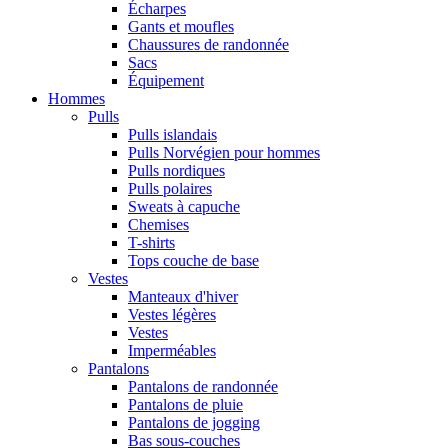
Écharpes
Gants et moufles
Chaussures de randonnée
Sacs
Équipement
Hommes
Pulls
Pulls islandais
Pulls Norvégien pour hommes
Pulls nordiques
Pulls polaires
Sweats à capuche
Chemises
T-shirts
Tops couche de base
Vestes
Manteaux d'hiver
Vestes légères
Vestes
Imperméables
Pantalons
Pantalons de randonnée
Pantalons de pluie
Pantalons de jogging
Bas sous-couches