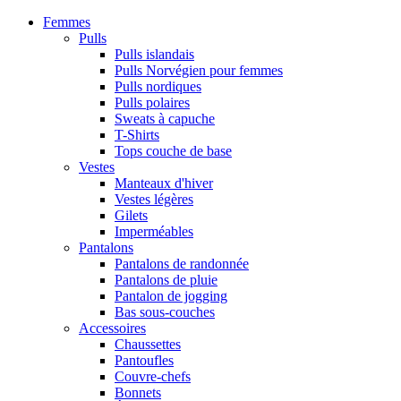
Femmes
Pulls
Pulls islandais
Pulls Norvégien pour femmes
Pulls nordiques
Pulls polaires
Sweats à capuche
T-Shirts
Tops couche de base
Vestes
Manteaux d'hiver
Vestes légères
Gilets
Imperméables
Pantalons
Pantalons de randonnée
Pantalons de pluie
Pantalon de jogging
Bas sous-couches
Accessoires
Chaussettes
Pantoufles
Couvre-chefs
Bonnets