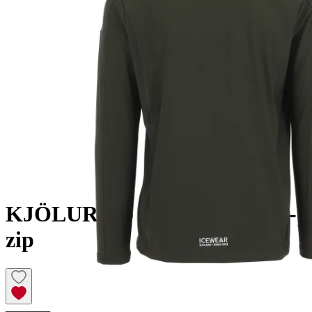
KJÖLUR
Top Actif avec Demi-
zip
————