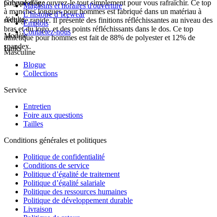
polyvalence : ouvrez-le tout simplement pour vous rafraîchir. Ce top
Groupe d'âge
Magasins et horaires d'ouverture
à manches longues pour hommes est fabriqué dans un matériau à
L’histoire d’Icewear
Adulte
séchage rapide. Il présente des finitions réfléchissantes au niveau des
Emplois
bras et du logo, et des points réfléchissants dans le dos. Ce top
Contactez-nous
Modèle
athlétique pour hommes est fait de 88% de polyester et 12% de
spandex.
Links
Masculine
Blogue
Collections
Service
Entretien
Foire aux questions
Tailles
Conditions générales et politiques
Politique de confidentialité
Conditions de service
Politique d’égalité de traitement
Politique d’égalité salariale
Politique des ressources humaines
Politique de développement durable
Livraison