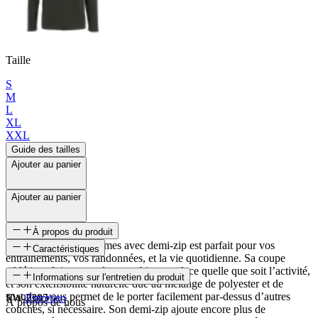
Taille
S
M
L
XL
XXL
Guide des tailles
Ajouter au panier
Ajouter au panier
À propos du produit
Ce top actif pour hommes avec demi-zip est parfait pour vos
Caractéristiques
entraînements, vos randonnées, et la vie quotidienne. Sa coupe
athlétique lui permet de rester bien en place quelle que soit l’activité,
SKU
Informations sur l'entretien du produit
et son extensibilité naturelle due au mélange de polyester et de
spandex vous permet de le porter facilement par-dessus d’autres
FW-2305
Entretien
À propos de nous
couches, si nécessaire. Son demi-zip ajoute encore plus de