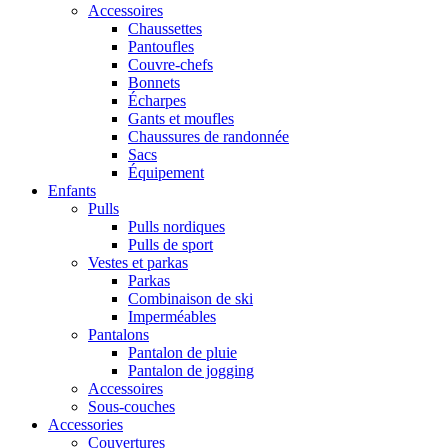
Accessoires
Chaussettes
Pantoufles
Couvre-chefs
Bonnets
Écharpes
Gants et moufles
Chaussures de randonnée
Sacs
Équipement
Enfants
Pulls
Pulls nordiques
Pulls de sport
Vestes et parkas
Parkas
Combinaison de ski
Imperméables
Pantalons
Pantalon de pluie
Pantalon de jogging
Accessoires
Sous-couches
Accessories
Couvertures