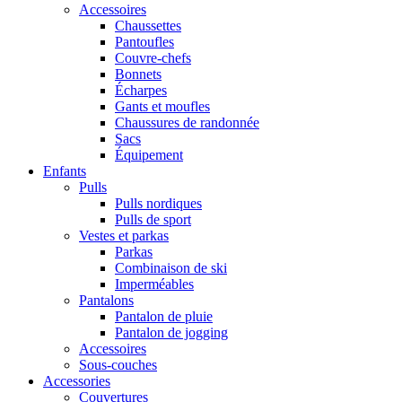
Accessoires
Chaussettes
Pantoufles
Couvre-chefs
Bonnets
Écharpes
Gants et moufles
Chaussures de randonnée
Sacs
Équipement
Enfants
Pulls
Pulls nordiques
Pulls de sport
Vestes et parkas
Parkas
Combinaison de ski
Imperméables
Pantalons
Pantalon de pluie
Pantalon de jogging
Accessoires
Sous-couches
Accessories
Couvertures