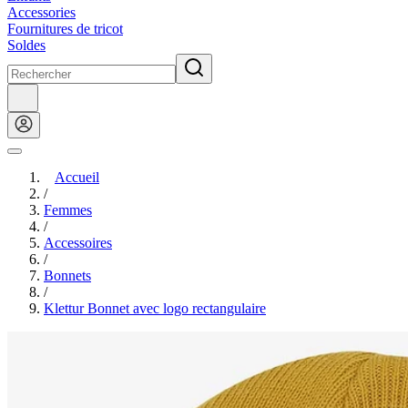
Accessories
Fournitures de tricot
Soldes
Accueil
/
Femmes
/
Accessoires
/
Bonnets
/
Klettur Bonnet avec logo rectangulaire