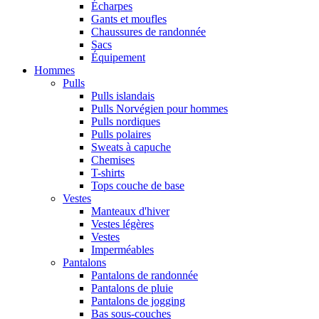
Écharpes
Gants et moufles
Chaussures de randonnée
Sacs
Équipement
Hommes
Pulls
Pulls islandais
Pulls Norvégien pour hommes
Pulls nordiques
Pulls polaires
Sweats à capuche
Chemises
T-shirts
Tops couche de base
Vestes
Manteaux d'hiver
Vestes légères
Vestes
Imperméables
Pantalons
Pantalons de randonnée
Pantalons de pluie
Pantalons de jogging
Bas sous-couches