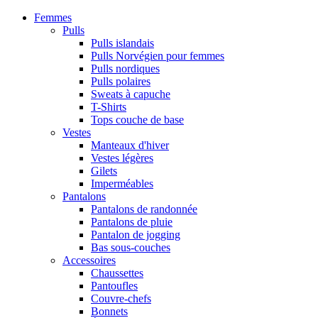
Femmes
Pulls
Pulls islandais
Pulls Norvégien pour femmes
Pulls nordiques
Pulls polaires
Sweats à capuche
T-Shirts
Tops couche de base
Vestes
Manteaux d'hiver
Vestes légères
Gilets
Imperméables
Pantalons
Pantalons de randonnée
Pantalons de pluie
Pantalon de jogging
Bas sous-couches
Accessoires
Chaussettes
Pantoufles
Couvre-chefs
Bonnets