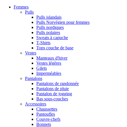
Femmes
Pulls
Pulls islandais
Pulls Norvégien pour femmes
Pulls nordiques
Pulls polaires
Sweats à capuche
T-Shirts
Tops couche de base
Vestes
Manteaux d'hiver
Vestes légères
Gilets
Imperméables
Pantalons
Pantalons de randonnée
Pantalons de pluie
Pantalon de jogging
Bas sous-couches
Accessoires
Chaussettes
Pantoufles
Couvre-chefs
Bonnets