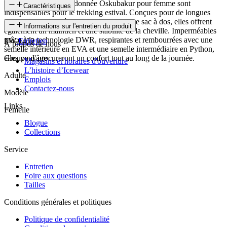
Les chaussures de randonnée Öskubakur pour femme sont
Caractéristiques
indispensables pour le trekking estival. Conçues pour de longues
heures de randonnée en Islande avec votre sac à dos, elles offrent
SKU
Informations sur l'entretien du produit
également un maintien et une stabilité de la cheville. Imperméables
grâce à la technologie DWR, respirantes et rembourrées avec une
FW-1452
Entretien
À propos de nous
semelle intérieure en EVA et une semelle intermédiaire en Python,
elles vous procureront un confort tout au long de la journée.
Groupe d'âge
Magasins et horaires d'ouverture
L’histoire d’Icewear
Adulte
Emplois
Contactez-nous
Modèle
Links
Femelle
Blogue
Collections
Service
Entretien
Foire aux questions
Tailles
Conditions générales et politiques
Politique de confidentialité