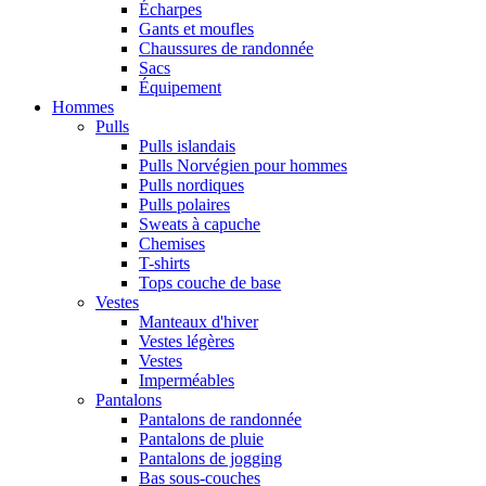
Écharpes
Gants et moufles
Chaussures de randonnée
Sacs
Équipement
Hommes
Pulls
Pulls islandais
Pulls Norvégien pour hommes
Pulls nordiques
Pulls polaires
Sweats à capuche
Chemises
T-shirts
Tops couche de base
Vestes
Manteaux d'hiver
Vestes légères
Vestes
Imperméables
Pantalons
Pantalons de randonnée
Pantalons de pluie
Pantalons de jogging
Bas sous-couches