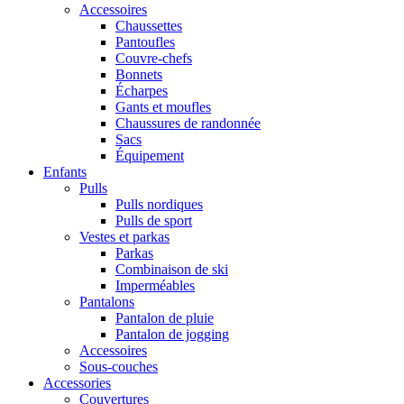
Accessoires
Chaussettes
Pantoufles
Couvre-chefs
Bonnets
Écharpes
Gants et moufles
Chaussures de randonnée
Sacs
Équipement
Enfants
Pulls
Pulls nordiques
Pulls de sport
Vestes et parkas
Parkas
Combinaison de ski
Imperméables
Pantalons
Pantalon de pluie
Pantalon de jogging
Accessoires
Sous-couches
Accessories
Couvertures