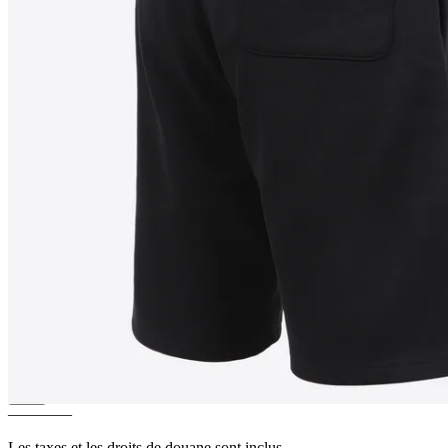
PATRIKSHRAUN
Shorts en
édition limitée
————
Les taxes et les droits de douane sont inclus