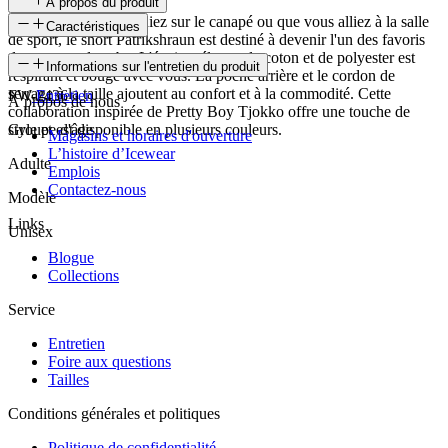
À propos du produit
Que vous vous détendiez sur le canapé ou que vous alliez à la salle
Caractéristiques
de sport, le short Patrikshraun est destiné à devenir l'un des favoris
de votre garde-robe. L'épais mélange de coton et de polyester est
SKU
Informations sur l'entretien du produit
respirant et bouge avec vous. La poche arrière et le cordon de
serrage à la taille ajoutent au confort et à la commodité. Cette
FW-2436
Entretien
À propos de nous
collaboration inspirée de Pretty Boy Tjokko offre une touche de
style et est disponible en plusieurs couleurs.
Groupe d'âge
Magasins et horaires d'ouverture
L’histoire d’Icewear
Adulte
Emplois
Contactez-nous
Modèle
Links
Unisex
Blogue
Collections
Service
Entretien
Foire aux questions
Tailles
Conditions générales et politiques
Politique de confidentialité