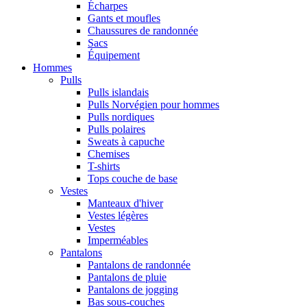
Écharpes
Gants et moufles
Chaussures de randonnée
Sacs
Équipement
Hommes
Pulls
Pulls islandais
Pulls Norvégien pour hommes
Pulls nordiques
Pulls polaires
Sweats à capuche
Chemises
T-shirts
Tops couche de base
Vestes
Manteaux d'hiver
Vestes légères
Vestes
Imperméables
Pantalons
Pantalons de randonnée
Pantalons de pluie
Pantalons de jogging
Bas sous-couches