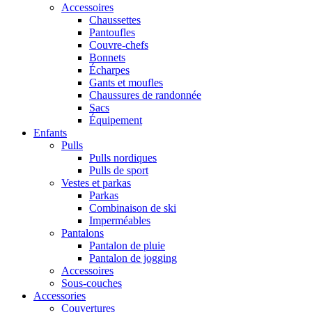
Accessoires
Chaussettes
Pantoufles
Couvre-chefs
Bonnets
Écharpes
Gants et moufles
Chaussures de randonnée
Sacs
Équipement
Enfants
Pulls
Pulls nordiques
Pulls de sport
Vestes et parkas
Parkas
Combinaison de ski
Imperméables
Pantalons
Pantalon de pluie
Pantalon de jogging
Accessoires
Sous-couches
Accessories
Couvertures