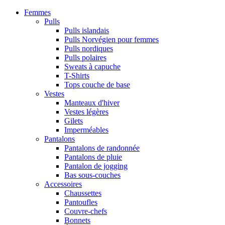
Femmes
Pulls
Pulls islandais
Pulls Norvégien pour femmes
Pulls nordiques
Pulls polaires
Sweats à capuche
T-Shirts
Tops couche de base
Vestes
Manteaux d'hiver
Vestes légères
Gilets
Imperméables
Pantalons
Pantalons de randonnée
Pantalons de pluie
Pantalon de jogging
Bas sous-couches
Accessoires
Chaussettes
Pantoufles
Couvre-chefs
Bonnets