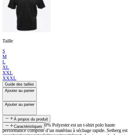
Taille
S
M
L
XL
XXL
XXXL
Guide des tailles
Ajouter au panier
Ajouter au panier
À propos du produit
Le polo Setberg en 100% Polyester est un t-shirt polo haute
Caractéristiques
performance composé d’un matériau à séchage rapide. Setberg est