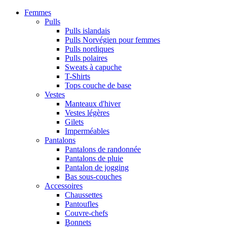
Femmes
Pulls
Pulls islandais
Pulls Norvégien pour femmes
Pulls nordiques
Pulls polaires
Sweats à capuche
T-Shirts
Tops couche de base
Vestes
Manteaux d'hiver
Vestes légères
Gilets
Imperméables
Pantalons
Pantalons de randonnée
Pantalons de pluie
Pantalon de jogging
Bas sous-couches
Accessoires
Chaussettes
Pantoufles
Couvre-chefs
Bonnets