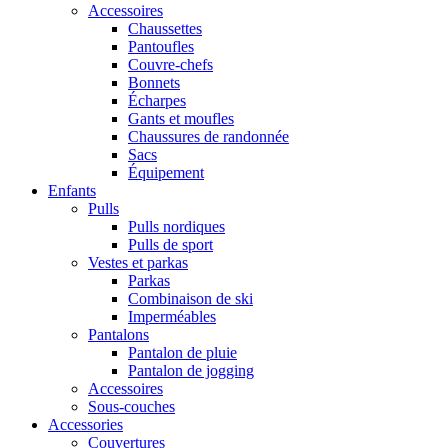
Accessoires
Chaussettes
Pantoufles
Couvre-chefs
Bonnets
Écharpes
Gants et moufles
Chaussures de randonnée
Sacs
Équipement
Enfants
Pulls
Pulls nordiques
Pulls de sport
Vestes et parkas
Parkas
Combinaison de ski
Imperméables
Pantalons
Pantalon de pluie
Pantalon de jogging
Accessoires
Sous-couches
Accessories
Couvertures