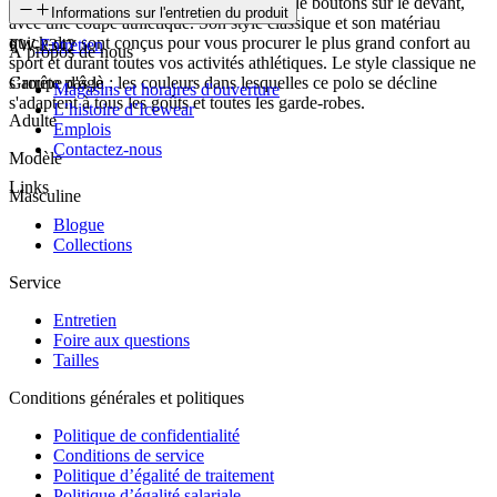
un polo classique doté d’un col replié et de boutons sur le devant,
SKU
Informations sur l'entretien du produit
avec une coupe athlétique. Son style classique et son matériau
quick-dry sont conçus pour vous procurer le plus grand confort au
FW-2342
Entretien
À propos de nous
sport et durant toutes vos activités athlétiques. Le style classique ne
s’arrête pas là ; les couleurs dans lesquelles ce polo se décline
Groupe d'âge
Magasins et horaires d'ouverture
s'adaptent à tous les goûts et toutes les garde-robes.
L’histoire d’Icewear
Adulte
Emplois
Contactez-nous
Modèle
Links
Masculine
Blogue
Collections
Service
Entretien
Foire aux questions
Tailles
Conditions générales et politiques
Politique de confidentialité
Conditions de service
Politique d’égalité de traitement
Politique d’égalité salariale