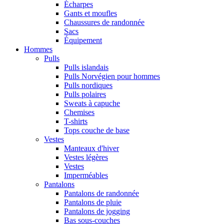
Écharpes
Gants et moufles
Chaussures de randonnée
Sacs
Équipement
Hommes
Pulls
Pulls islandais
Pulls Norvégien pour hommes
Pulls nordiques
Pulls polaires
Sweats à capuche
Chemises
T-shirts
Tops couche de base
Vestes
Manteaux d'hiver
Vestes légères
Vestes
Imperméables
Pantalons
Pantalons de randonnée
Pantalons de pluie
Pantalons de jogging
Bas sous-couches