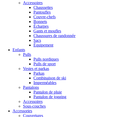
Accessoires
Chaussettes
Pantoufles
Couvre-chefs
Bonnets
Écharpes
Gants et moufles
Chaussures de randonnée
Sacs
Équipement
Enfants
Pulls
Pulls nordiques
Pulls de sport
Vestes et parkas
Parkas
Combinaison de ski
Imperméables
Pantalons
Pantalon de pluie
Pantalon de jogging
Accessoires
Sous-couches
Accessories
Couvertures