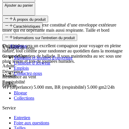
Ajouter au panier
À propos du produit
Pantalon de pluie unisexe constitué d’une enveloppe extérieure
Caractéristiques
tissée qui est déperlante mais aussi respirante. Taille et bord
ajustables pour du confort en plus.
SKU
Informations sur l'entretien du produit
Ce pantalon sera un excellent compagnon pour voyager en pleine
FW-1219
Entretien
À propos de nous
nature, tout comme pour randonner au quotidien dans la montagne
ou sur des sentiers de ballade. Il vous maintiendra au sec sous une
Groupe d'âge
Magasins et horaires d'ouverture
pluie légère et lors de journées humides.
L’histoire d’Icewear
Adulte
Emplois
Déperlance
Contactez-nous
Modèle
Résistance au vent
Respirabilité
Links
Femelle
WP (déperlance) 5.000 mm, BR (respirabilité) 5.000 gm2/24h
Blogue
Collections
Service
Entretien
Foire aux questions
Tailles