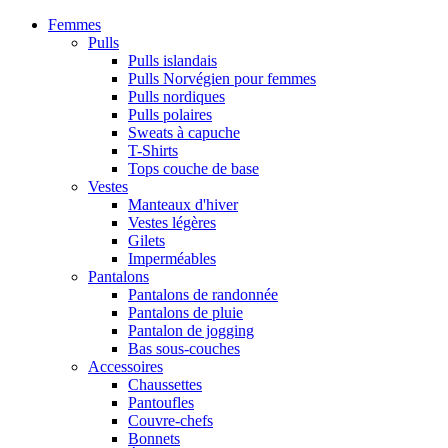
Femmes
Pulls
Pulls islandais
Pulls Norvégien pour femmes
Pulls nordiques
Pulls polaires
Sweats à capuche
T-Shirts
Tops couche de base
Vestes
Manteaux d'hiver
Vestes légères
Gilets
Imperméables
Pantalons
Pantalons de randonnée
Pantalons de pluie
Pantalon de jogging
Bas sous-couches
Accessoires
Chaussettes
Pantoufles
Couvre-chefs
Bonnets