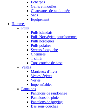
Écharpes
Gants et moufles
Chaussures de randonnée
Sacs
Équipement
Hommes
Pulls
Pulls islandais
Pulls Norvégien pour hommes
Pulls nordiques
Pulls polaires
Sweats à capuche
Chemises
T-shirts
Tops couche de base
Vestes
Manteaux d'hiver
Vestes légères
Vestes
Imperméables
Pantalons
Pantalons de randonnée
Pantalons de pluie
Pantalons de jogging
Bas sous-couches