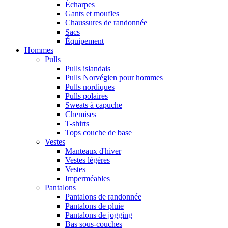
Écharpes
Gants et moufles
Chaussures de randonnée
Sacs
Équipement
Hommes
Pulls
Pulls islandais
Pulls Norvégien pour hommes
Pulls nordiques
Pulls polaires
Sweats à capuche
Chemises
T-shirts
Tops couche de base
Vestes
Manteaux d'hiver
Vestes légères
Vestes
Imperméables
Pantalons
Pantalons de randonnée
Pantalons de pluie
Pantalons de jogging
Bas sous-couches