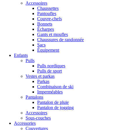
Accessoires
Chaussettes
Pantoufles
Couvre-chefs
Bonnets
Écharpes
Gants et moufles
Chaussures de randonnée
Sacs
Équipement
Enfants
Pulls
Pulls nordiques
Pulls de sport
Vestes et parkas
Parkas
Combinaison de ski
Imperméables
Pantalons
Pantalon de pluie
Pantalon de jogging
Accessoires
Sous-couches
Accessories
Couvertures