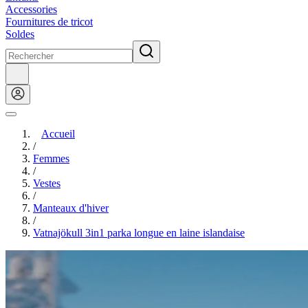
Accessories
Fournitures de tricot
Soldes
Accueil
/
Femmes
/
Vestes
/
Manteaux d'hiver
/
Vatnajökull 3in1 parka longue en laine islandaise