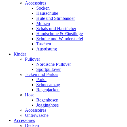
Accessoires
Socken
Hausschuhe
Hüte und Stirnbänder
Mützen
Schals und Halstücher
Handschuhe & Fäustlinge
Schuhe und Wanderstiefel
Taschen
Ausrüstung
Kinder
Pullover
Nordische Pullover
Sportpullover
Jacken und Parkas
Parka
Schneeanzug
Regenjacken
Hose
Regenhosen
Jogginghose
Accessoires
Unterwäsche
Accessoires
Decken