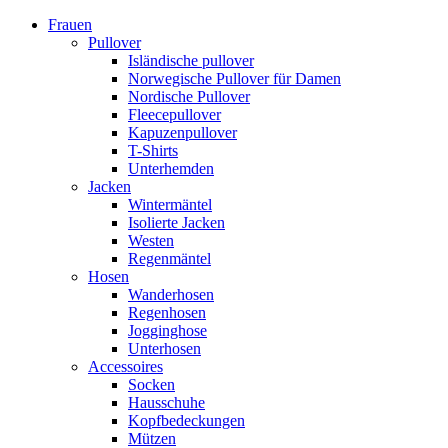
Frauen
Pullover
Isländische pullover
Norwegische Pullover für Damen
Nordische Pullover
Fleecepullover
Kapuzenpullover
T-Shirts
Unterhemden
Jacken
Wintermäntel
Isolierte Jacken
Westen
Regenmäntel
Hosen
Wanderhosen
Regenhosen
Jogginghose
Unterhosen
Accessoires
Socken
Hausschuhe
Kopfbedeckungen
Mützen