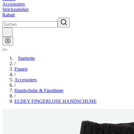
Accessoires
Strickzubehör
Rabatt
Startseite
/
Frauen
/
Accessoires
/
Handschuhe & Fäustlinge
/
ELDEY FINGERLOSE HANDSCHUHE