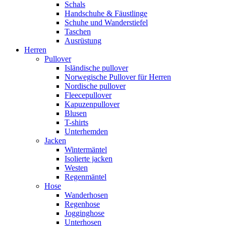
Schals
Handschuhe & Fäustlinge
Schuhe und Wanderstiefel
Taschen
Ausrüstung
Herren
Pullover
Isländische pullover
Norwegische Pullover für Herren
Nordische pullover
Fleecepullover
Kapuzenpullover
Blusen
T-shirts
Unterhemden
Jacken
Wintermäntel
Isolierte jacken
Westen
Regenmäntel
Hose
Wanderhosen
Regenhose
Jogginghose
Unterhosen