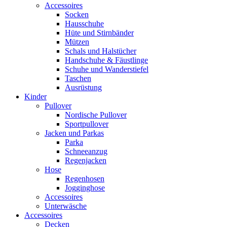
Accessoires
Socken
Hausschuhe
Hüte und Stirnbänder
Mützen
Schals und Halstücher
Handschuhe & Fäustlinge
Schuhe und Wanderstiefel
Taschen
Ausrüstung
Kinder
Pullover
Nordische Pullover
Sportpullover
Jacken und Parkas
Parka
Schneeanzug
Regenjacken
Hose
Regenhosen
Jogginghose
Accessoires
Unterwäsche
Accessoires
Decken