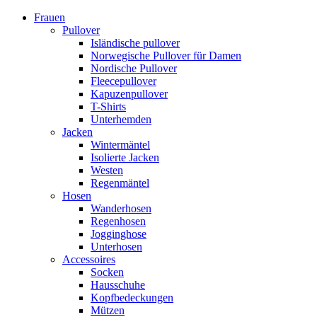
Frauen
Pullover
Isländische pullover
Norwegische Pullover für Damen
Nordische Pullover
Fleecepullover
Kapuzenpullover
T-Shirts
Unterhemden
Jacken
Wintermäntel
Isolierte Jacken
Westen
Regenmäntel
Hosen
Wanderhosen
Regenhosen
Jogginghose
Unterhosen
Accessoires
Socken
Hausschuhe
Kopfbedeckungen
Mützen