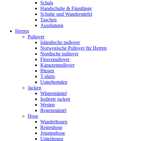
Schals
Handschuhe & Fäustlinge
Schuhe und Wanderstiefel
Taschen
Ausrüstung
Herren
Pullover
Isländische pullover
Norwegische Pullover für Herren
Nordische pullover
Fleecepullover
Kapuzenpullover
Blusen
T-shirts
Unterhemden
Jacken
Wintermäntel
Isolierte jacken
Westen
Regenmäntel
Hose
Wanderhosen
Regenhose
Jogginghose
Unterhosen