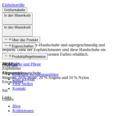
Einheitsgröße
Größentabelle
In den Warenkorb
In den Warenkorb
Über das Produkt
Die fingerlosen Eldey-Handschuhe sind supergeschmeidig und
Eigenschaften
bequem. Dank der Zopfstrickmuster sind diese Handschuhe ein
Klassiker. Sie sind in vier dezenten Farben erhältlich.
SKU
Produktpflegehinweise
Merkmale:
48667
Wäsche und Pflege
Über uns
Zopfmuster
Rippenstrickmanschette
Altersgruppe
Geschäfte en openingstijden
Material: 70 % Wolle, 20 % Angora und 10 % Nylon
Über Icewear
Erwachsener
Freie Stellen
Kontakt
Stil
Links
Unisex
Blog
Kollektionen