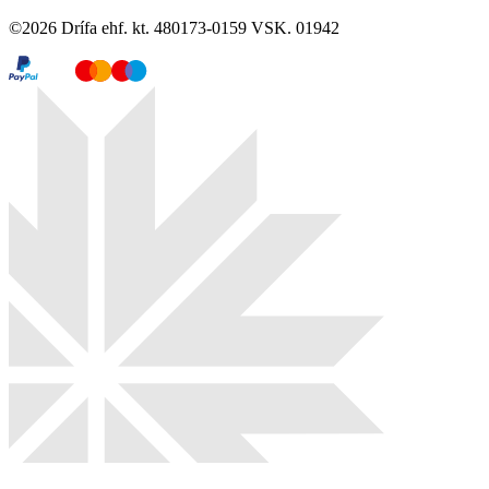
©
2026
Drífa ehf. kt. 480173-0159 VSK. 01942