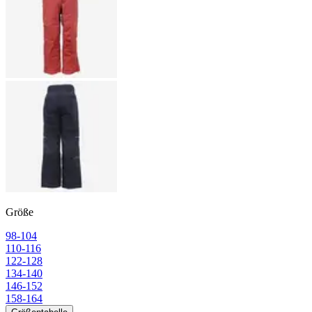
Größe
98-104
110-116
122-128
134-140
146-152
158-164