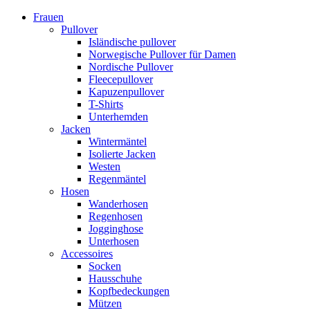
Frauen
Pullover
Isländische pullover
Norwegische Pullover für Damen
Nordische Pullover
Fleecepullover
Kapuzenpullover
T-Shirts
Unterhemden
Jacken
Wintermäntel
Isolierte Jacken
Westen
Regenmäntel
Hosen
Wanderhosen
Regenhosen
Jogginghose
Unterhosen
Accessoires
Socken
Hausschuhe
Kopfbedeckungen
Mützen