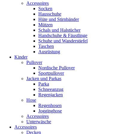
Accessoires
Socken
Hausschuhe
Hüte und Stirnbänder
Mützen
Schals und Halstücher
Handschuhe & Fäustlinge
Schuhe und Wanderstiefel
Taschen
Ausrüstung
Kinder
Pullover
Nordische Pullover
Sportpullover
Jacken und Parkas
Parka
Schneeanzug
Regenjacken
Hose
Regenhosen
Jogginghose
Accessoires
Unterwäsche
Accessoires
Decken