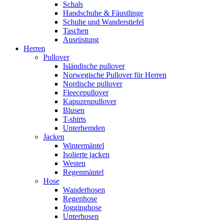
Schals
Handschuhe & Fäustlinge
Schuhe und Wanderstiefel
Taschen
Ausrüstung
Herren
Pullover
Isländische pullover
Norwegische Pullover für Herren
Nordische pullover
Fleecepullover
Kapuzenpullover
Blusen
T-shirts
Unterhemden
Jacken
Wintermäntel
Isolierte jacken
Westen
Regenmäntel
Hose
Wanderhosen
Regenhose
Jogginghose
Unterhosen