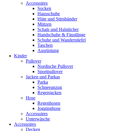
Accessoires
Socken
Hausschuhe
Hüte und Stirnbänder
Mützen
Schals und Halstücher
Handschuhe & Fäustlinge
Schuhe und Wanderstiefel
Taschen
Ausrüstung
Kinder
Pullover
Nordische Pullover
Sportpullover
Jacken und Parkas
Parka
Schneeanzug
Regenjacken
Hose
Regenhosen
Jogginghose
Accessoires
Unterwäsche
Accessoires
Decken