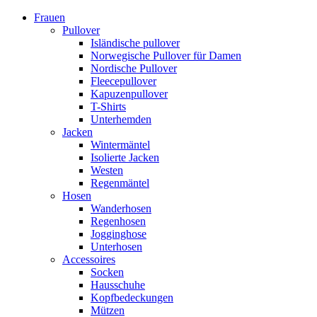
Frauen
Pullover
Isländische pullover
Norwegische Pullover für Damen
Nordische Pullover
Fleecepullover
Kapuzenpullover
T-Shirts
Unterhemden
Jacken
Wintermäntel
Isolierte Jacken
Westen
Regenmäntel
Hosen
Wanderhosen
Regenhosen
Jogginghose
Unterhosen
Accessoires
Socken
Hausschuhe
Kopfbedeckungen
Mützen