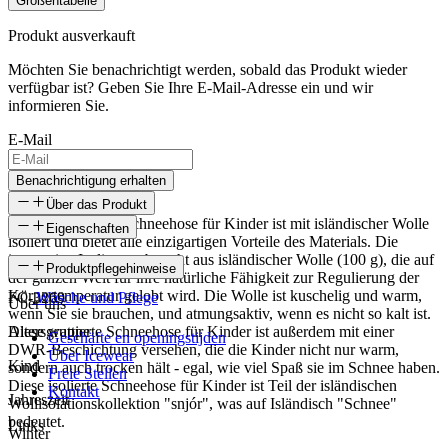
Größentabelle
Produkt ausverkauft
Möchten Sie benachrichtigt werden, sobald das Produkt wieder
verfügbar ist? Geben Sie Ihre E-Mail-Adresse ein und wir
informieren Sie.
E-Mail
Benachrichtigung erhalten
Über das Produkt
Die snjór isolierte Schneehose für Kinder ist mit isländischer Wolle
Eigenschaften
isoliert und bietet alle einzigartigen Vorteile des Materials. Die
innovative Isolierung besteht aus isländischer Wolle (100 g), die auf
SKU
Produktpflegehinweise
der ganzen Welt für ihre natürliche Fähigkeit zur Regulierung der
Körpertemperatur gelobt wird. Die Wolle ist kuschelig und warm,
FC-3269
Wäsche und Pflege
Über uns
wenn Sie sie brauchen, und atmungsaktiv, wenn es nicht so kalt ist.
Diese wattierte Schneehose für Kinder ist außerdem mit einer
Altersgruppe
Geschäfte en openingstijden
DWR-Beschichtung versehen, die die Kinder nicht nur warm,
Über Icewear
Kind
sondern auch trocken hält - egal, wie viel Spaß sie im Schnee haben.
Freie Stellen
Diese isolierte Schneehose für Kinder ist Teil der isländischen
Kontakt
Jahreszeit
Wollisolationskollektion "snjór", was auf Isländisch "Schnee"
bedeutet.
Links
Winter