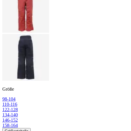
Größe
98-104
110-116
122-128
134-140
146-152
158-164