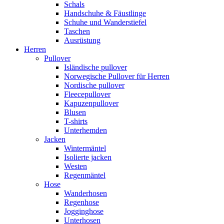
Schals
Handschuhe & Fäustlinge
Schuhe und Wanderstiefel
Taschen
Ausrüstung
Herren
Pullover
Isländische pullover
Norwegische Pullover für Herren
Nordische pullover
Fleecepullover
Kapuzenpullover
Blusen
T-shirts
Unterhemden
Jacken
Wintermäntel
Isolierte jacken
Westen
Regenmäntel
Hose
Wanderhosen
Regenhose
Jogginghose
Unterhosen