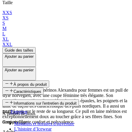
Taille
XXS
XS
S
M
L
XL
XXL
Guide des tailles
Ajouter au panier
Ajouter au panier
À propos du produit
Le pull long en laine mérinos Alexandra pour femmes est un pull de
Caractéristiques
style norvégien, avec une coupe féminine très élégante. Son
magnifique motif nordique s’étend sur les épaules, les poignets et la
SKU
Informations sur l'entretien du produit
taille de façon très caractéristique des pulls nordiques. Il a aussi un
motif à pois sur le reste de sa longueur. Ce pull en laine mérinos est
24475
Entretien
À propos de nous
exceptionnellement doux au toucher grâce à ses fibres fines. Son
demi-zip ajoute confort et polyvalence.
Groupe d'âge
Magasins et horaires d'ouverture
L’histoire d’Icewear
Adulte