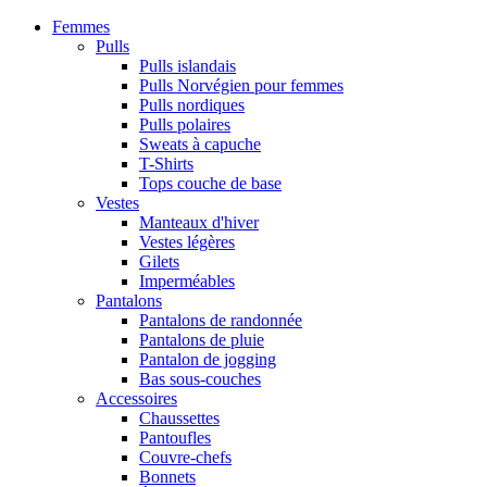
Femmes
Pulls
Pulls islandais
Pulls Norvégien pour femmes
Pulls nordiques
Pulls polaires
Sweats à capuche
T-Shirts
Tops couche de base
Vestes
Manteaux d'hiver
Vestes légères
Gilets
Imperméables
Pantalons
Pantalons de randonnée
Pantalons de pluie
Pantalon de jogging
Bas sous-couches
Accessoires
Chaussettes
Pantoufles
Couvre-chefs
Bonnets