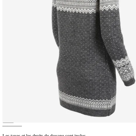
ALEXANDRA
Long pull en
laine mérinos et à demi-zip
————
Les taxes et les droits de douane sont inclus