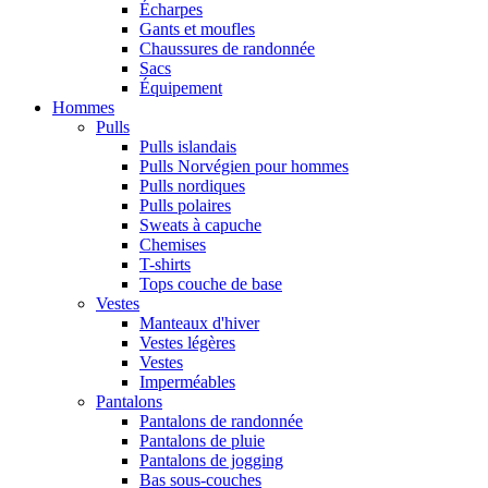
Écharpes
Gants et moufles
Chaussures de randonnée
Sacs
Équipement
Hommes
Pulls
Pulls islandais
Pulls Norvégien pour hommes
Pulls nordiques
Pulls polaires
Sweats à capuche
Chemises
T-shirts
Tops couche de base
Vestes
Manteaux d'hiver
Vestes légères
Vestes
Imperméables
Pantalons
Pantalons de randonnée
Pantalons de pluie
Pantalons de jogging
Bas sous-couches