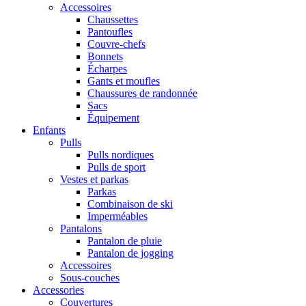
Accessoires
Chaussettes
Pantoufles
Couvre-chefs
Bonnets
Écharpes
Gants et moufles
Chaussures de randonnée
Sacs
Équipement
Enfants
Pulls
Pulls nordiques
Pulls de sport
Vestes et parkas
Parkas
Combinaison de ski
Imperméables
Pantalons
Pantalon de pluie
Pantalon de jogging
Accessoires
Sous-couches
Accessories
Couvertures