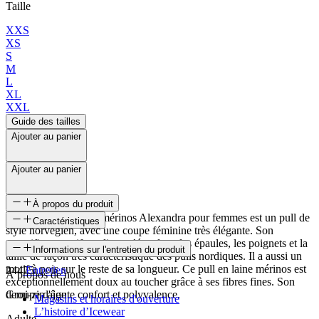
Taille
XXS
XS
S
M
L
XL
XXL
Guide des tailles
Ajouter au panier
Ajouter au panier
À propos du produit
Le pull long en laine mérinos Alexandra pour femmes est un pull de
Caractéristiques
style norvégien, avec une coupe féminine très élégante. Son
magnifique motif nordique s’étend sur les épaules, les poignets et la
SKU
Informations sur l'entretien du produit
taille de façon très caractéristique des pulls nordiques. Il a aussi un
motif à pois sur le reste de sa longueur. Ce pull en laine mérinos est
24475
Entretien
À propos de nous
exceptionnellement doux au toucher grâce à ses fibres fines. Son
demi-zip ajoute confort et polyvalence.
Groupe d'âge
Magasins et horaires d'ouverture
L’histoire d’Icewear
Adulte