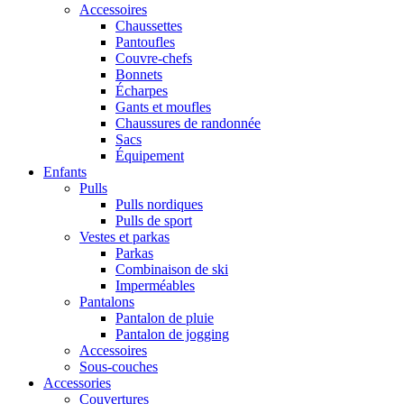
Accessoires
Chaussettes
Pantoufles
Couvre-chefs
Bonnets
Écharpes
Gants et moufles
Chaussures de randonnée
Sacs
Équipement
Enfants
Pulls
Pulls nordiques
Pulls de sport
Vestes et parkas
Parkas
Combinaison de ski
Imperméables
Pantalons
Pantalon de pluie
Pantalon de jogging
Accessoires
Sous-couches
Accessories
Couvertures