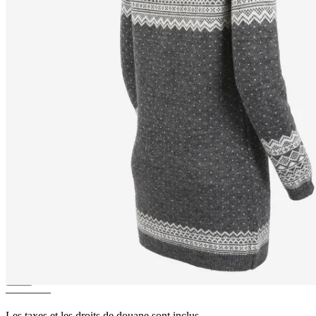
ALEXANDRA
Long pull en
laine mérinos et à demi-zip
————
Les taxes et les droits de douane sont inclus