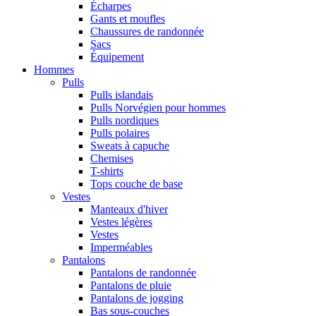
Écharpes
Gants et moufles
Chaussures de randonnée
Sacs
Équipement
Hommes
Pulls
Pulls islandais
Pulls Norvégien pour hommes
Pulls nordiques
Pulls polaires
Sweats à capuche
Chemises
T-shirts
Tops couche de base
Vestes
Manteaux d'hiver
Vestes légères
Vestes
Imperméables
Pantalons
Pantalons de randonnée
Pantalons de pluie
Pantalons de jogging
Bas sous-couches