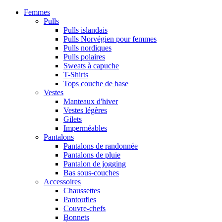
Femmes
Pulls
Pulls islandais
Pulls Norvégien pour femmes
Pulls nordiques
Pulls polaires
Sweats à capuche
T-Shirts
Tops couche de base
Vestes
Manteaux d'hiver
Vestes légères
Gilets
Imperméables
Pantalons
Pantalons de randonnée
Pantalons de pluie
Pantalon de jogging
Bas sous-couches
Accessoires
Chaussettes
Pantoufles
Couvre-chefs
Bonnets