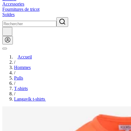
Accessories
Fournitures de tricot
Soldes
Accueil
/
Hommes
/
Pulls
/
T-shirts
/
Langavík t-shirts