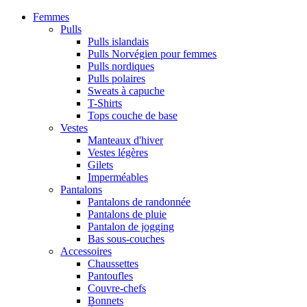
Femmes
Pulls
Pulls islandais
Pulls Norvégien pour femmes
Pulls nordiques
Pulls polaires
Sweats à capuche
T-Shirts
Tops couche de base
Vestes
Manteaux d'hiver
Vestes légères
Gilets
Imperméables
Pantalons
Pantalons de randonnée
Pantalons de pluie
Pantalon de jogging
Bas sous-couches
Accessoires
Chaussettes
Pantoufles
Couvre-chefs
Bonnets