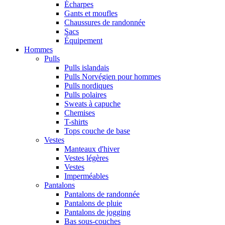
Écharpes
Gants et moufles
Chaussures de randonnée
Sacs
Équipement
Hommes
Pulls
Pulls islandais
Pulls Norvégien pour hommes
Pulls nordiques
Pulls polaires
Sweats à capuche
Chemises
T-shirts
Tops couche de base
Vestes
Manteaux d'hiver
Vestes légères
Vestes
Imperméables
Pantalons
Pantalons de randonnée
Pantalons de pluie
Pantalons de jogging
Bas sous-couches