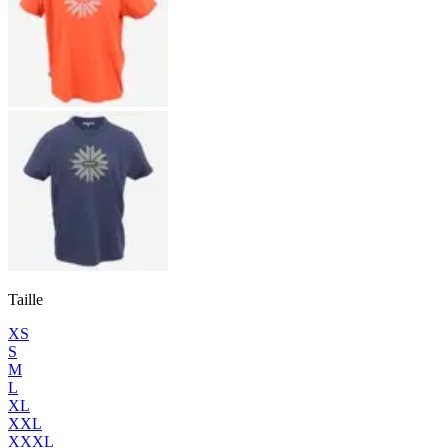
Taille
XS
S
M
L
XL
XXL
XXXL