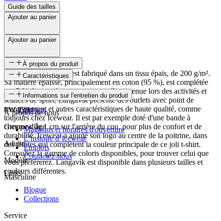
Guide des tailles
Ajouter au panier
Ajouter au panier
À propos du produit
Le T-shirts Langavík est fabriqué dans un tissu épais, de 200 g/m².
Caractéristiques
Sa matière épaisse, principalement en coton (95 %), est complétée
par 5 % de spandex pour une excellente tenue lors des activités et
SKU
Informations sur l'entretien du produit
séances de sport. Langavík présente des ourlets avec point de
recouvrement et autres caractéristiques de haute qualité, comme
FW-2394
Entretien
À propos de nous
toujours chez Icewear. Il est par exemple doté d'une bande à
chevrons de 1 cm sur l'arrière du cou, pour plus de confort et de
Groupe d'âge
Magasins et horaires d'ouverture
durabilité. Icewear a ajouté son logo au centre de la poitrine, dans
L’histoire d’Icewear
Adulte
des teintes qui complètent la couleur principale de ce joli t-shirt.
Emplois
Consultez la gamme de coloris disponibles, pour trouver celui que
Contactez-nous
Modèle
vous préférerez. Langavík est disponible dans plusieurs tailles et
couleurs différentes.
Links
Masculine
Blogue
Collections
Service