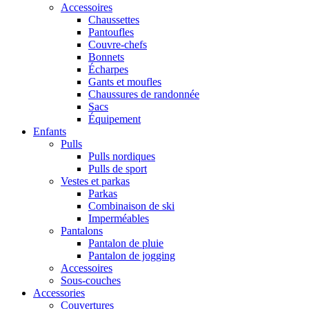
Accessoires
Chaussettes
Pantoufles
Couvre-chefs
Bonnets
Écharpes
Gants et moufles
Chaussures de randonnée
Sacs
Équipement
Enfants
Pulls
Pulls nordiques
Pulls de sport
Vestes et parkas
Parkas
Combinaison de ski
Imperméables
Pantalons
Pantalon de pluie
Pantalon de jogging
Accessoires
Sous-couches
Accessories
Couvertures