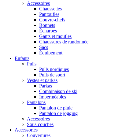
Accessoires
Chaussettes
Pantoufles
Couvre-chefs
Bonnets
Écharpes
Gants et moufles
Chaussures de randonnée
Sacs
Équipement
Enfants
Pulls
Pulls nordiques
Pulls de sport
Vestes et parkas
Parkas
Combinaison de ski
Imperméables
Pantalons
Pantalon de pluie
Pantalon de jogging
Accessoires
Sous-couches
Accessories
Couvertures