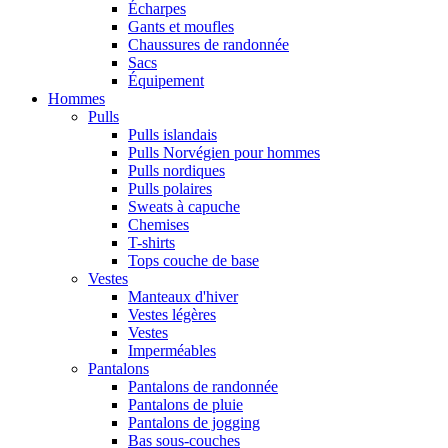
Écharpes
Gants et moufles
Chaussures de randonnée
Sacs
Équipement
Hommes
Pulls
Pulls islandais
Pulls Norvégien pour hommes
Pulls nordiques
Pulls polaires
Sweats à capuche
Chemises
T-shirts
Tops couche de base
Vestes
Manteaux d'hiver
Vestes légères
Vestes
Imperméables
Pantalons
Pantalons de randonnée
Pantalons de pluie
Pantalons de jogging
Bas sous-couches