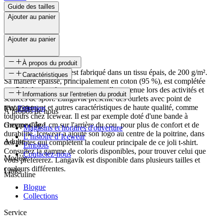
Guide des tailles
Ajouter au panier
Ajouter au panier
À propos du produit
Le T-shirts Langavík est fabriqué dans un tissu épais, de 200 g/m².
Caractéristiques
Sa matière épaisse, principalement en coton (95 %), est complétée
par 5 % de spandex pour une excellente tenue lors des activités et
SKU
Informations sur l'entretien du produit
séances de sport. Langavík présente des ourlets avec point de
recouvrement et autres caractéristiques de haute qualité, comme
FW-2394
Entretien
À propos de nous
toujours chez Icewear. Il est par exemple doté d'une bande à
chevrons de 1 cm sur l'arrière du cou, pour plus de confort et de
Groupe d'âge
Magasins et horaires d'ouverture
durabilité. Icewear a ajouté son logo au centre de la poitrine, dans
L’histoire d’Icewear
Adulte
des teintes qui complètent la couleur principale de ce joli t-shirt.
Emplois
Consultez la gamme de coloris disponibles, pour trouver celui que
Contactez-nous
Modèle
vous préférerez. Langavík est disponible dans plusieurs tailles et
couleurs différentes.
Links
Masculine
Blogue
Collections
Service