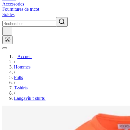
Accessories
Fournitures de tricot
Soldes
Accueil
/
Hommes
/
Pulls
/
T-shirts
/
Langavík t-shirts