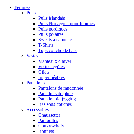
Femmes
Pulls
Pulls islandais
Pulls Norvégien pour femmes
Pulls nordiques
Pulls polaires
Sweats à capuche
T-Shirts
Tops couche de base
Vestes
Manteaux d'hiver
Vestes légères
Gilets
Imperméables
Pantalons
Pantalons de randonnée
Pantalons de pluie
Pantalon de jogging
Bas sous-couches
Accessoires
Chaussettes
Pantoufles
Couvre-chefs
Bonnets