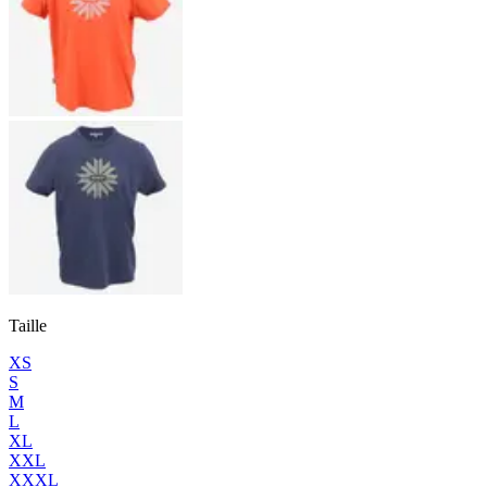
Taille
XS
S
M
L
XL
XXL
XXXL