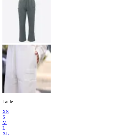
Taille
XS
S
M
L
XL