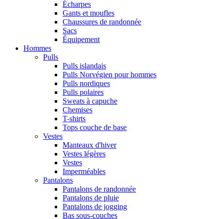
Écharpes
Gants et moufles
Chaussures de randonnée
Sacs
Équipement
Hommes
Pulls
Pulls islandais
Pulls Norvégien pour hommes
Pulls nordiques
Pulls polaires
Sweats à capuche
Chemises
T-shirts
Tops couche de base
Vestes
Manteaux d'hiver
Vestes légères
Vestes
Imperméables
Pantalons
Pantalons de randonnée
Pantalons de pluie
Pantalons de jogging
Bas sous-couches