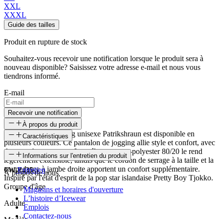
XXL
XXXL
Guide des tailles
Produit en rupture de stock
Souhaitez-vous recevoir une notification lorsque le produit sera à
nouveau disponible? Saisissez votre adresse e-mail et nous vous
tiendrons informé.
E-mail
Recevoir une notification
À propos du produit
Le pantalon de jogging unisexe Patrikshraun est disponible en
Caractéristiques
plusieurs couleurs. Ce pantalon de jogging allie style et confort, avec
deux poches ouvertes. Le mélange coton-polyester 80/20 le rend
SKU
Informations sur l'entretien du produit
légèrement extensible, tandis que le cordon de serrage à la taille et la
coupe large à jambe droite apportent un confort supplémentaire.
FW-2435
Entretien
À propos de nous
Inspiré par l'état d'esprit de la pop star islandaise Pretty Boy Tjokko.
Groupe d'âge
Magasins et horaires d'ouverture
L’histoire d’Icewear
Adulte
Emplois
Contactez-nous