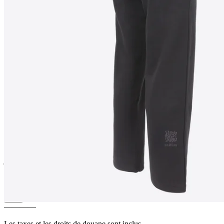
PATRIKSHRAUN
Pantalon de
jogging en édition limitée
————
Les taxes et les droits de douane sont inclus