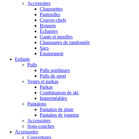
Accessoires
Chaussettes
Pantoufles
Couvre-chefs
Bonnets
Écharpes
Gants et moufles
Chaussures de randonnée
Sacs
Équipement
Enfants
Pulls
Pulls nordiques
Pulls de sport
Vestes et parkas
Parkas
Combinaison de ski
Imperméables
Pantalons
Pantalon de pluie
Pantalon de jogging
Accessoires
Sous-couches
Accessories
Couvertures