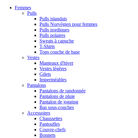
Femmes
Pulls
Pulls islandais
Pulls Norvégien pour femmes
Pulls nordiques
Pulls polaires
Sweats à capuche
T-Shirts
Tops couche de base
Vestes
Manteaux d'hiver
Vestes légères
Gilets
Imperméables
Pantalons
Pantalons de randonnée
Pantalons de pluie
Pantalon de jogging
Bas sous-couches
Accessoires
Chaussettes
Pantoufles
Couvre-chefs
Bonnets