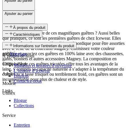
Ajouter au panier
Ajouter au panier
À propos du produit
Qui refuserait une paire de ces magnifiques guêtres ? Aussi belles
Caractéristiques
que pratiques, ce sont les premières guêtres de chez Icewear. Elles
sont tricotées selon un motif traditionnel nordique pour être assorties
SKU
Informations sur l'entretien du produit
avec le reste de la collection Magney. Choisissez votre couleur
préférée et associez ces guêtres en 100% laine avec des chaussettes,
49069
Entretien
À propos de nous
gants, bonnets et autres accessoires Magney. La composition en
100% laine de ces guêtres tricotées offre tous les avantages de la
Groupe d'âge
Magasins et horaires d'ouverture
laine, y compris sa capacité naturelle à s’adapter à la température du
L’histoire d’Icewear
Adulte
corps. Qu’il fasse frisquet ou terriblement froid, ces guêtres sont un
Emplois
incontournable pour plus de chaleur et de style.
Contactez-nous
Modèle
Links
Unisex
Blogue
Collections
Service
Entretien