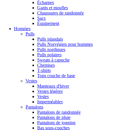
Écharpes
Gants et moufles
Chaussures de randonnée
Sacs
Équipement
Hommes
Pulls
Pulls islandais
Pulls Norvégien pour hommes
Pulls nordiques
Pulls polaires
Sweats à capuche
Chemises
T-shirts
Tops couche de base
Vestes
Manteaux d'hiver
Vestes légères
Vestes
Imperméables
Pantalons
Pantalons de randonnée
Pantalons de pluie
Pantalons de jogging
Bas sous-couches