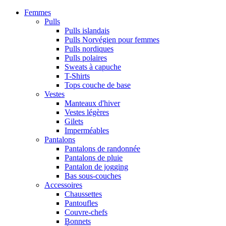
Femmes
Pulls
Pulls islandais
Pulls Norvégien pour femmes
Pulls nordiques
Pulls polaires
Sweats à capuche
T-Shirts
Tops couche de base
Vestes
Manteaux d'hiver
Vestes légères
Gilets
Imperméables
Pantalons
Pantalons de randonnée
Pantalons de pluie
Pantalon de jogging
Bas sous-couches
Accessoires
Chaussettes
Pantoufles
Couvre-chefs
Bonnets