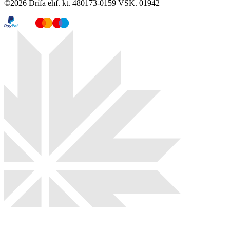
©
2026
Drífa ehf. kt. 480173-0159 VSK. 01942