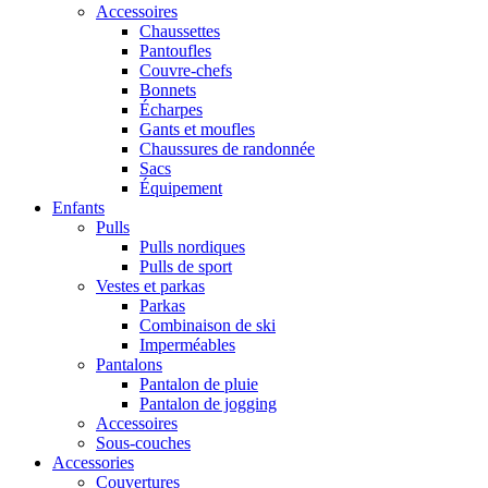
Accessoires
Chaussettes
Pantoufles
Couvre-chefs
Bonnets
Écharpes
Gants et moufles
Chaussures de randonnée
Sacs
Équipement
Enfants
Pulls
Pulls nordiques
Pulls de sport
Vestes et parkas
Parkas
Combinaison de ski
Imperméables
Pantalons
Pantalon de pluie
Pantalon de jogging
Accessoires
Sous-couches
Accessories
Couvertures