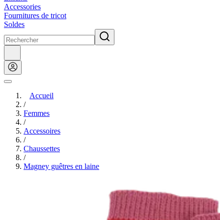
Accessories
Fournitures de tricot
Soldes
Accueil
/
Femmes
/
Accessoires
/
Chaussettes
/
Magney guêtres en laine