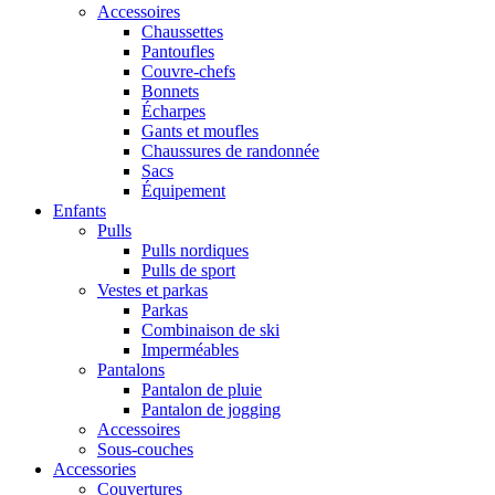
Accessoires
Chaussettes
Pantoufles
Couvre-chefs
Bonnets
Écharpes
Gants et moufles
Chaussures de randonnée
Sacs
Équipement
Enfants
Pulls
Pulls nordiques
Pulls de sport
Vestes et parkas
Parkas
Combinaison de ski
Imperméables
Pantalons
Pantalon de pluie
Pantalon de jogging
Accessoires
Sous-couches
Accessories
Couvertures