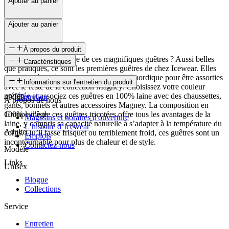
Ajouter au panier
Ajouter au panier
À propos du produit
Qui refuserait une paire de ces magnifiques guêtres ? Aussi belles
Caractéristiques
que pratiques, ce sont les premières guêtres de chez Icewear. Elles
sont tricotées selon un motif traditionnel nordique pour être assorties
SKU
Informations sur l'entretien du produit
avec le reste de la collection Magney. Choisissez votre couleur
préférée et associez ces guêtres en 100% laine avec des chaussettes,
49069
Entretien
À propos de nous
gants, bonnets et autres accessoires Magney. La composition en
100% laine de ces guêtres tricotées offre tous les avantages de la
Groupe d'âge
Magasins et horaires d'ouverture
laine, y compris sa capacité naturelle à s’adapter à la température du
L’histoire d’Icewear
Adulte
corps. Qu’il fasse frisquet ou terriblement froid, ces guêtres sont un
Emplois
incontournable pour plus de chaleur et de style.
Contactez-nous
Modèle
Links
Unisex
Blogue
Collections
Service
Entretien