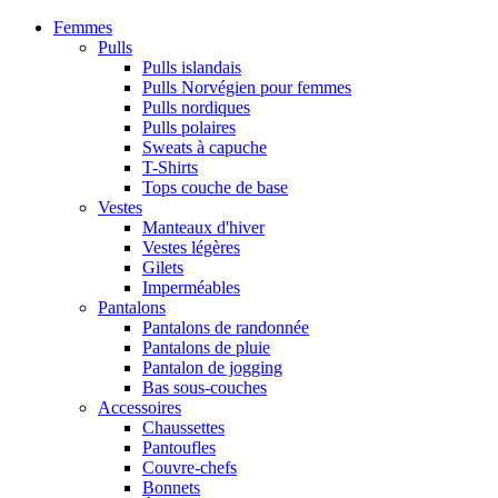
Femmes
Pulls
Pulls islandais
Pulls Norvégien pour femmes
Pulls nordiques
Pulls polaires
Sweats à capuche
T-Shirts
Tops couche de base
Vestes
Manteaux d'hiver
Vestes légères
Gilets
Imperméables
Pantalons
Pantalons de randonnée
Pantalons de pluie
Pantalon de jogging
Bas sous-couches
Accessoires
Chaussettes
Pantoufles
Couvre-chefs
Bonnets