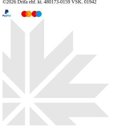
©
2026
Drífa ehf. kt. 480173-0159 VSK. 01942