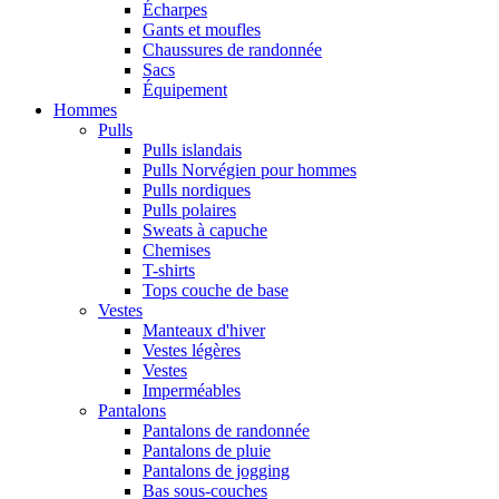
Écharpes
Gants et moufles
Chaussures de randonnée
Sacs
Équipement
Hommes
Pulls
Pulls islandais
Pulls Norvégien pour hommes
Pulls nordiques
Pulls polaires
Sweats à capuche
Chemises
T-shirts
Tops couche de base
Vestes
Manteaux d'hiver
Vestes légères
Vestes
Imperméables
Pantalons
Pantalons de randonnée
Pantalons de pluie
Pantalons de jogging
Bas sous-couches