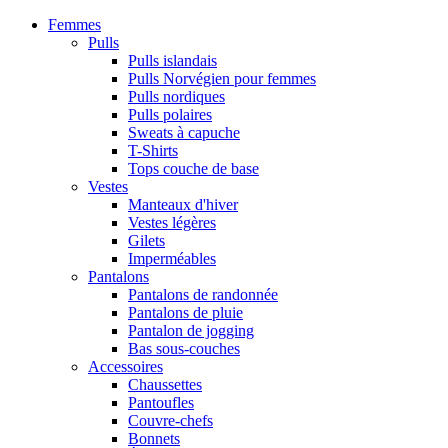
Femmes
Pulls
Pulls islandais
Pulls Norvégien pour femmes
Pulls nordiques
Pulls polaires
Sweats à capuche
T-Shirts
Tops couche de base
Vestes
Manteaux d'hiver
Vestes légères
Gilets
Imperméables
Pantalons
Pantalons de randonnée
Pantalons de pluie
Pantalon de jogging
Bas sous-couches
Accessoires
Chaussettes
Pantoufles
Couvre-chefs
Bonnets