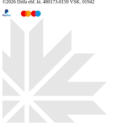
©
2026
Drífa ehf. kt. 480173-0159 VSK. 01942