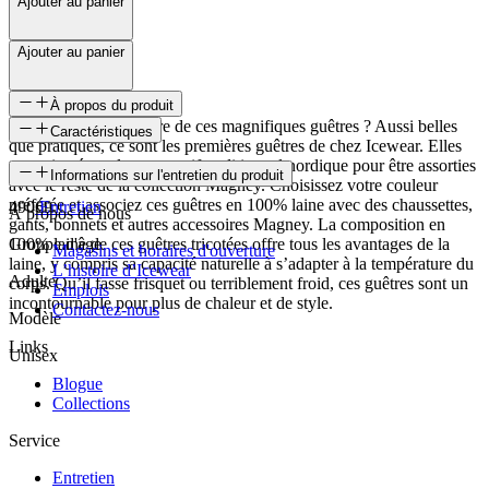
Ajouter au panier
Ajouter au panier
À propos du produit
Qui refuserait une paire de ces magnifiques guêtres ? Aussi belles
Caractéristiques
que pratiques, ce sont les premières guêtres de chez Icewear. Elles
sont tricotées selon un motif traditionnel nordique pour être assorties
SKU
Informations sur l'entretien du produit
avec le reste de la collection Magney. Choisissez votre couleur
préférée et associez ces guêtres en 100% laine avec des chaussettes,
49069
Entretien
À propos de nous
gants, bonnets et autres accessoires Magney. La composition en
100% laine de ces guêtres tricotées offre tous les avantages de la
Groupe d'âge
Magasins et horaires d'ouverture
laine, y compris sa capacité naturelle à s’adapter à la température du
L’histoire d’Icewear
Adulte
corps. Qu’il fasse frisquet ou terriblement froid, ces guêtres sont un
Emplois
incontournable pour plus de chaleur et de style.
Contactez-nous
Modèle
Links
Unisex
Blogue
Collections
Service
Entretien