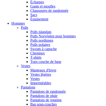
Écharpes
Gants et moufles
Chaussures de randonnée
Sacs
Équipement
Hommes
Pulls
Pulls islandais
Pulls Norvégien pour hommes
Pulls nordiques
Pulls polaires
Sweats à capuche
Chemises
T-shirts
Tops couche de base
Vestes
Manteaux d'hiver
Vestes légères
Vestes
Imperméables
Pantalons
Pantalons de randonnée
Pantalons de pluie
Pantalons de jogging
Bas sous-couches