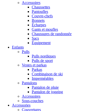
Accessoires
Chaussettes
Pantoufles
Couvre-chefs
Bonnets
Écharpes
Gants et moufles
Chaussures de randonnée
Sacs
Équipement
Enfants
Pulls
Pulls nordiques
Pulls de sport
Vestes et parkas
Parkas
Combinaison de ski
Imperméables
Pantalons
Pantalon de pluie
Pantalon de jogging
Accessoires
Sous-couches
Accessories
Couvertures