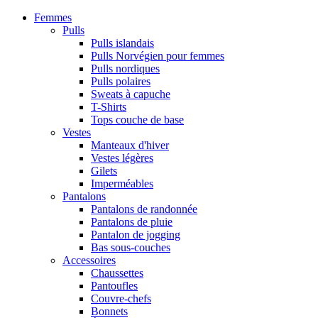
Femmes
Pulls
Pulls islandais
Pulls Norvégien pour femmes
Pulls nordiques
Pulls polaires
Sweats à capuche
T-Shirts
Tops couche de base
Vestes
Manteaux d'hiver
Vestes légères
Gilets
Imperméables
Pantalons
Pantalons de randonnée
Pantalons de pluie
Pantalon de jogging
Bas sous-couches
Accessoires
Chaussettes
Pantoufles
Couvre-chefs
Bonnets