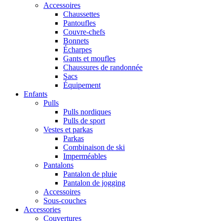
Accessoires
Chaussettes
Pantoufles
Couvre-chefs
Bonnets
Écharpes
Gants et moufles
Chaussures de randonnée
Sacs
Équipement
Enfants
Pulls
Pulls nordiques
Pulls de sport
Vestes et parkas
Parkas
Combinaison de ski
Imperméables
Pantalons
Pantalon de pluie
Pantalon de jogging
Accessoires
Sous-couches
Accessories
Couvertures