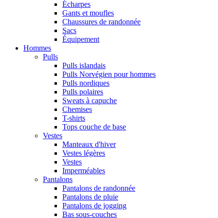
Écharpes
Gants et moufles
Chaussures de randonnée
Sacs
Équipement
Hommes
Pulls
Pulls islandais
Pulls Norvégien pour hommes
Pulls nordiques
Pulls polaires
Sweats à capuche
Chemises
T-shirts
Tops couche de base
Vestes
Manteaux d'hiver
Vestes légères
Vestes
Imperméables
Pantalons
Pantalons de randonnée
Pantalons de pluie
Pantalons de jogging
Bas sous-couches