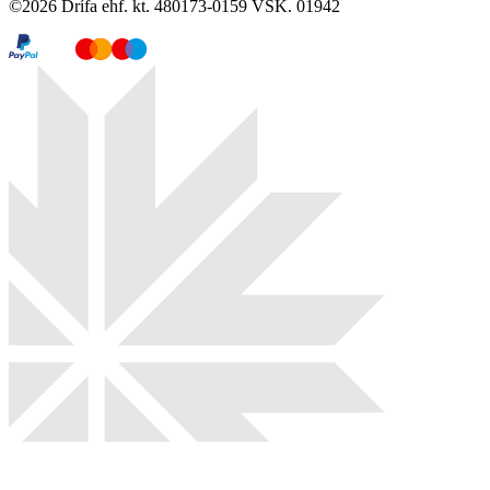
©
2026
Drífa ehf. kt. 480173-0159 VSK. 01942