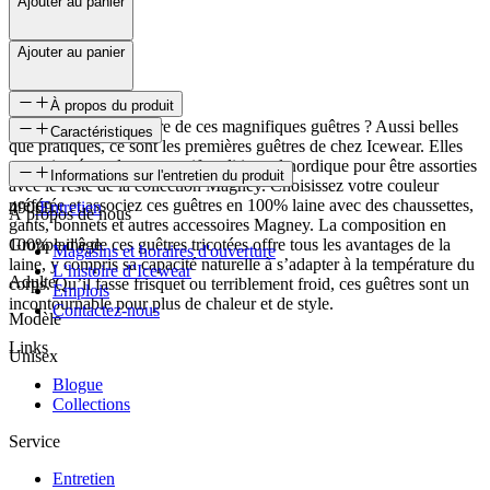
Ajouter au panier
Ajouter au panier
À propos du produit
Qui refuserait une paire de ces magnifiques guêtres ? Aussi belles
Caractéristiques
que pratiques, ce sont les premières guêtres de chez Icewear. Elles
sont tricotées selon un motif traditionnel nordique pour être assorties
SKU
Informations sur l'entretien du produit
avec le reste de la collection Magney. Choisissez votre couleur
préférée et associez ces guêtres en 100% laine avec des chaussettes,
49069
Entretien
À propos de nous
gants, bonnets et autres accessoires Magney. La composition en
100% laine de ces guêtres tricotées offre tous les avantages de la
Groupe d'âge
Magasins et horaires d'ouverture
laine, y compris sa capacité naturelle à s’adapter à la température du
L’histoire d’Icewear
Adulte
corps. Qu’il fasse frisquet ou terriblement froid, ces guêtres sont un
Emplois
incontournable pour plus de chaleur et de style.
Contactez-nous
Modèle
Links
Unisex
Blogue
Collections
Service
Entretien