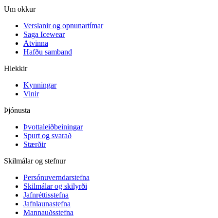
Um okkur
Verslanir og opnunartímar
Saga Icewear
Atvinna
Hafðu samband
Hlekkir
Kynningar
Vinir
Þjónusta
Þvottaleiðbeiningar
Spurt og svarað
Stærðir
Skilmálar og stefnur
Persónuverndarstefna
Skilmálar og skilyrði
Jafnréttisstefna
Jafnlaunastefna
Mannauðsstefna