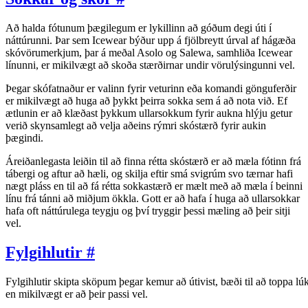
Að halda fótunum þægilegum er lykillinn að góðum degi úti í
náttúrunni. Þar sem Icewear býður upp á fjölbreytt úrval af hágæða
skóvörumerkjum, þar á meðal Asolo og Salewa, samhliða Icewear
línunni, er mikilvægt að skoða stærðirnar undir vörulýsingunni vel.
Þegar skófatnaður er valinn fyrir veturinn eða komandi gönguferðir
er mikilvægt að huga að þykkt þeirra sokka sem á að nota við. Ef
ætlunin er að klæðast þykkum ullarsokkum fyrir aukna hlýju getur
verið skynsamlegt að velja aðeins rýmri skóstærð fyrir aukin
þægindi.
Áreiðanlegasta leiðin til að finna rétta skóstærð er að mæla fótinn frá
tábergi og aftur að hæli, og skilja eftir smá svigrúm svo tærnar hafi
nægt pláss en til að fá rétta sokkastærð er mælt með að mæla í beinni
línu frá tánni að miðjum ökkla. Gott er að hafa í huga að ullarsokkar
hafa oft náttúrulega teygju og því tryggir þessi mæling að þeir sitji
vel.
Fylgihlutir
#
Fylgihlutir skipta sköpum þegar kemur að útivist, bæði til að toppa lú
en mikilvægt er að þeir passi vel.