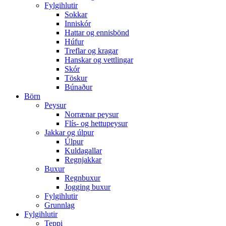
Fylgihlutir
Sokkar
Inniskór
Hattar og ennisbönd
Húfur
Treflar og kragar
Hanskar og vettlingar
Skór
Töskur
Búnaður
Börn
Peysur
Norrænar peysur
Flís- og hettupeysur
Jakkar og úlpur
Úlpur
Kuldagallar
Regnjakkar
Buxur
Regnbuxur
Jogging buxur
Fylgihlutir
Grunnlag
Fylgihlutir
Teppi