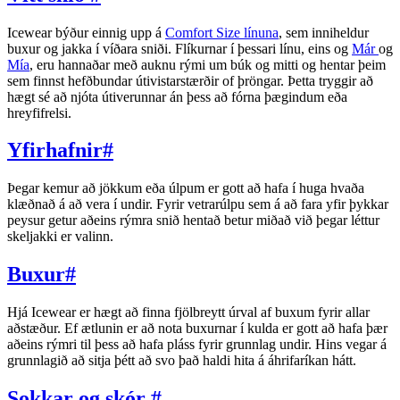
Icewear býður einnig upp á
Comfort Size línuna
, sem inniheldur
buxur og jakka í víðara sniði. Flíkurnar í þessari línu, eins og
Már
og
Mía
, eru hannaðar með auknu rými um búk og mitti og hentar þeim
sem finnst hefðbundar útivistarstærðir of þröngar. Þetta tryggir að
hægt sé að njóta útiverunnar án þess að fórna þægindum eða
hreyfifrelsi.
Yfirhafnir
#
Þegar kemur að jökkum eða úlpum er gott að hafa í huga hvaða
klæðnað á að vera í undir. Fyrir vetrarúlpu sem á að fara yfir þykkar
peysur getur aðeins rýmra snið hentað betur miðað við þegar léttur
skeljakki er valinn.
Buxur
#
Hjá Icewear er hægt að finna fjölbreytt úrval af buxum fyrir allar
aðstæður. Ef ætlunin er að nota buxurnar í kulda er gott að hafa þær
aðeins rýmri til þess að hafa pláss fyrir grunnlag undir. Hins vegar á
grunnlagið að sitja þétt að svo það haldi hita á áhrifaríkan hátt.
Sokkar og skór
#