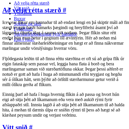
Að velja rétta stærð
Vítt snið
Að velja rétta stærð
#
Yfirhafnir
Buxur
Icewear flíkur eru hannaðar til að endast lengi en þá skiptir máli að fin
Sokkar og skór
stærð tryggir bæði hámarks þægindi og hreyfifrelsi ásamt því að
Fylgihlutir
lágmarka óþarfa álag á sauma við notkun. Þegar flíkin situr rétt
Stærðarleiðbeiningar fyrir barnaföt
endist hún mun betur í gegnum öll ævintýrin. Hér að neðan má
Enn í vafa?
finnar almennar stæðarleiðbeiningar en hægt er að finna nákvæmar
mælingar undir vörulýsingu hverrar vöru.
Fljótlegasta leiðin til að finna réttu stærðina er oft sú að grípa flík úr
eigin fataskáp sem passar vel, leggja hana flata á borð og bera
mælingarnar saman við stærðartöfluna okkar. Þegar þessi aðferð er
notuð er gott að hafa í huga að mismunandi efni teygjast og hegða
sér á ólíkan hátt, sem þýðir að örlítill stærðarmunur getur verið á
milli ólíkra gerða af flíkum.
Einnig þarf að hafa í huga hvernig flíkin á að passa og hvort hún
eigi að sitja þétt að líkamanum eða vera með aukið rými fyrir
afslappaðri stíl. Innsta lagið á að sitja þétt að líkamanum til að halda
hita, á meðan til dæmis úlpa er sniðin rýmri til þess að hægt sé að
klæðast peysum undir og verjast veðrinu.
Vítt snið
#