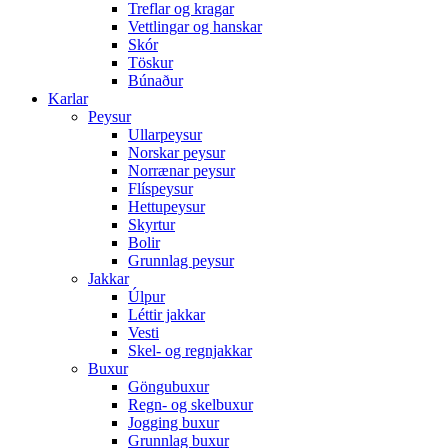
Treflar og kragar
Vettlingar og hanskar
Skór
Töskur
Búnaður
Karlar
Peysur
Ullarpeysur
Norskar peysur
Norrænar peysur
Flíspeysur
Hettupeysur
Skyrtur
Bolir
Grunnlag peysur
Jakkar
Úlpur
Léttir jakkar
Vesti
Skel- og regnjakkar
Buxur
Göngubuxur
Regn- og skelbuxur
Jogging buxur
Grunnlag buxur