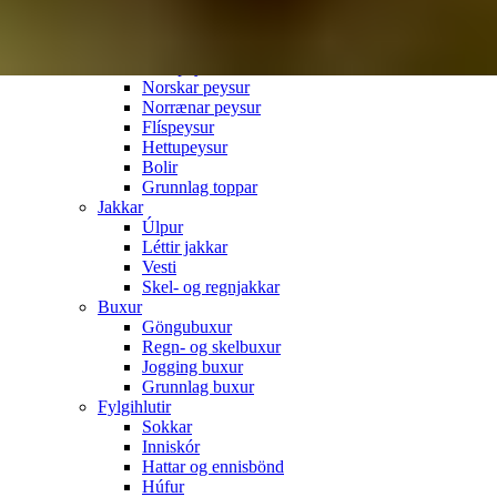
Konur
Peysur
Ullarpeysur
Norskar peysur
Norrænar peysur
Flíspeysur
Hettupeysur
Bolir
Grunnlag toppar
Jakkar
Úlpur
Léttir jakkar
Vesti
Skel- og regnjakkar
Buxur
Göngubuxur
Regn- og skelbuxur
Jogging buxur
Grunnlag buxur
Fylgihlutir
Sokkar
Inniskór
Hattar og ennisbönd
Húfur