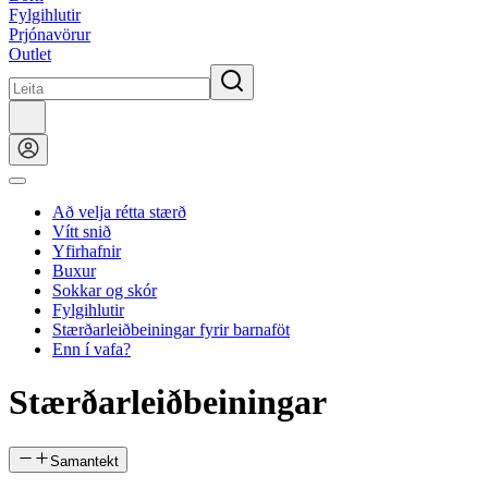
Fylgihlutir
Prjónavörur
Outlet
Að velja rétta stærð
Vítt snið
Yfirhafnir
Buxur
Sokkar og skór
Fylgihlutir
Stærðarleiðbeiningar fyrir barnaföt
Enn í vafa?
Stærðarleiðbeiningar
Samantekt