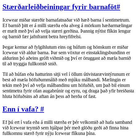
Stærðarleiðbeiningar fyrir barnaföt
#
Icewear miðar stærðir barnafatnaðar við hæð barna í sentimetrum.
Ef barnið þitt er á milli stærða eða alveg á mörkum hæðarmælingar
er mælt með því að velja stærri gerðina. Þannig nýtist flíkin lengur
og barnið fær jafnframt betra hreyfifrelsi.
Þegar kemur að fylgihlutum eins og húfum og hönskum er miðar
Icewear við aldur barna. Þar sem vöxtur er einstaklingsbundinn er
aldurinn þó aðeins gróft viðmið og því er öruggast að mæla barnið
til að tryggja fullkomið snið.
Til að húfan eða hatturinn sitji vel í öllum útivistarævintýrunum er
best að mæla höfuðummálið með mjúku málbandi. Mælingin er
tekin með því að vefja málbandinu um höfuðið, um það bil einum
sentimetra fyrir ofan augabrúnir og eyru, og draga það yfir breiðasta
hluta höfuðsins að aftan án þess að herða of fast.
Enn í vafa?
#
Ef þú ert í vafa eða á milli stærða er þér velkomið að hafa samband
við Icewear teymið sem hjálpar þér með glöðu geði að finna hina
fullkomnu stærð fyrir nýju Icewear flíkuna þína.