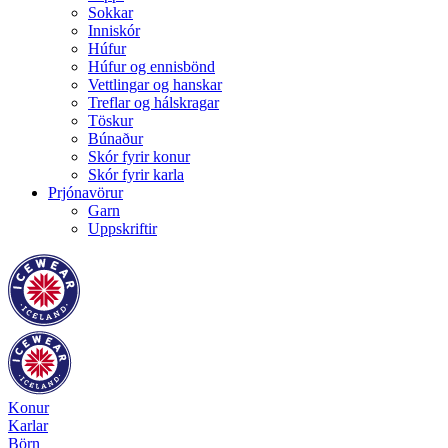
Sokkar
Inniskór
Húfur
Húfur og ennisbönd
Vettlingar og hanskar
Treflar og hálskragar
Töskur
Búnaður
Skór fyrir konur
Skór fyrir karla
Prjónavörur
Garn
Uppskriftir
Konur
Karlar
Börn